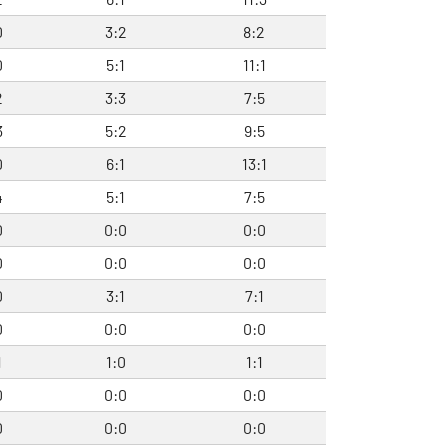
0
3:2
8:2
0
5:1
11:1
2
3:3
7:5
3
5:2
9:5
0
6:1
13:1
4
5:1
7:5
0
0:0
0:0
0
0:0
0:0
0
3:1
7:1
0
0:0
0:0
1
1:0
1:1
0
0:0
0:0
0
0:0
0:0