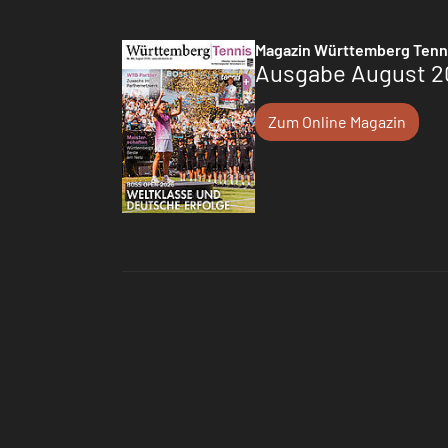
Magazin Württemberg Tenn
Ausgabe August 2
Zum Online Magazin