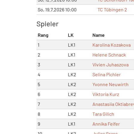
So, 19.7.2026 10:00
TC Tübingen 2
Spieler
Rang
LK
Name
1
LK1
Karolina Kozakova
2
LK1
Helene Schnack
3
LK1
Vivien Juhaszova
4
LK2
Selina Pichler
5
LK2
Yvonne Neuwirth
6
LK2
Viktoria Kurz
7
LK2
Anastasiia Oktiabre
8
LK2
Tara Gilich
9
LK1
Annika Feifer
10
LK2
Julica Grass