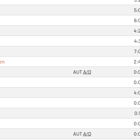
5:
6:
4:
4:
7:
en
2:
AUT
A/D
0:
0:
4:
0:
0:
0:
AUT
A/D
0: