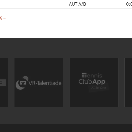
AUT
A/D
0:
...