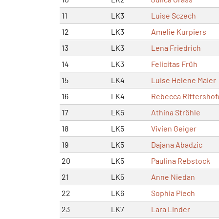
11
LK3
Luise Sczech
12
LK3
Amelie Kurpiers
13
LK3
Lena Friedrich
14
LK3
Felicitas Früh
15
LK4
Luise Helene Maier
16
LK4
Rebecca Rittershof
17
LK5
Athina Ströhle
18
LK5
Vivien Geiger
19
LK5
Dajana Abadzic
20
LK5
Paulina Rebstock
21
LK5
Anne Niedan
22
LK6
Sophia Piech
23
LK7
Lara Linder