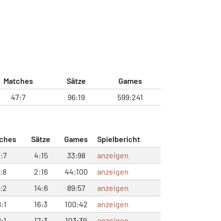
Matches
Sätze
Games
47:7
96:19
599:241
ches
Sätze
Games
Spielbericht
:7
4:15
33:98
anzeigen
:8
2:16
44:100
anzeigen
:2
14:6
89:57
anzeigen
:1
16:3
100:42
anzeigen
:1
17:3
103:39
anzeigen