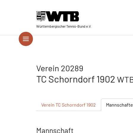
Skip to main navigation
Springe zum Seiteninhalt
Skip to page footer
Württembergischer Tennis-Bund e.V.
Verein 20289
TC Schorndorf 1902
WTB
Verein
TC Schorndorf 1902
Mannschaft
Mannschaft