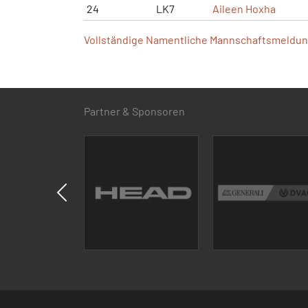
24
LK7
Aileen Hoxha
Vollständige Namentliche Mannschaftsmeldung
Partner & Sponsoren