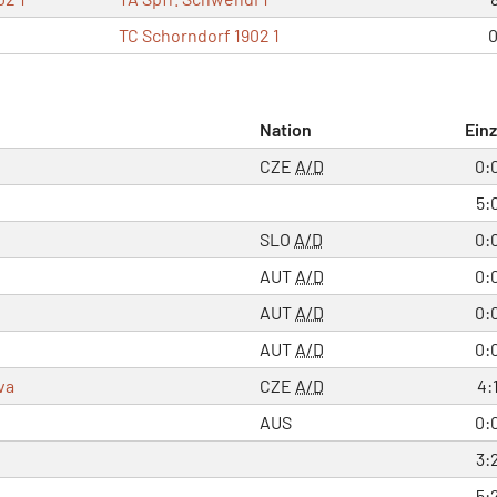
TC Schorndorf 1902 1
0
Nation
Einz
CZE
A/D
0:
5:
SLO
A/D
0:
AUT
A/D
0:
AUT
A/D
0:
AUT
A/D
0:
va
CZE
A/D
4:
AUS
0:
3:
5: