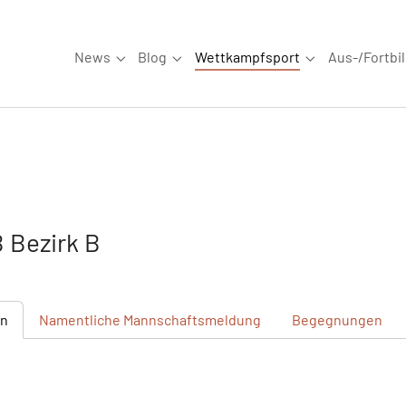
News
Blog
Wettkampfsport
Aus-/Fortbi
Submenu for "News"
Submenu for "Blog"
Submenu for "W
 Bezirk B
en
Namentliche
Mannschaftsmeldung
Begegnungen