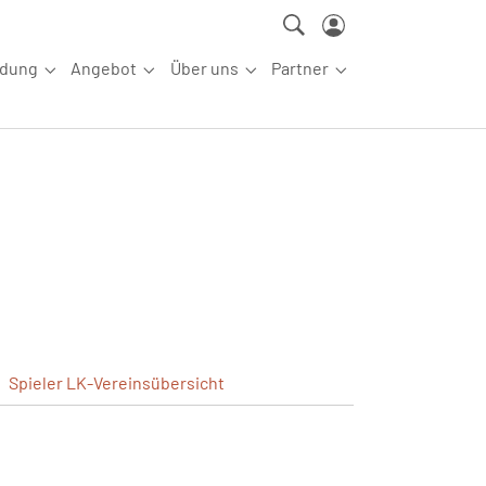
ldung
Angebot
Über uns
Partner
ettkampfsport"
Submenu for "Aus-/Fortbildung"
Submenu for "Angebot"
Submenu for "Über uns"
Submenu for "Partn
Spieler
LK-Vereinsübersicht