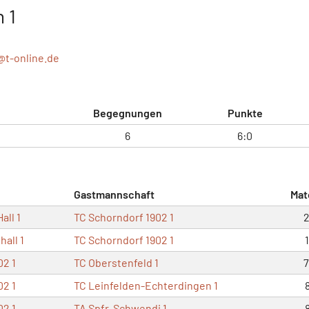
 1
a@
t-online.de
Begegnungen
Punkte
6
6:0
Gastmannschaft
Mat
all 1
TC Schorndorf 1902 1
2
hall 1
TC Schorndorf 1902 1
1
02 1
TC Oberstenfeld 1
7
02 1
TC Leinfelden-Echterdingen 1
8
02 1
TA Spfr. Schwendi 1
8