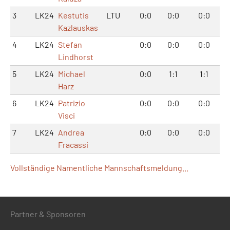
3
LK24
Kestutis
LTU
0:0
0:0
0:0
Kazlauskas
4
LK24
Stefan
0:0
0:0
0:0
Lindhorst
5
LK24
Michael
0:0
1:1
1:1
Harz
6
LK24
Patrizio
0:0
0:0
0:0
Visci
7
LK24
Andrea
0:0
0:0
0:0
Fracassi
Vollständige Namentliche Mannschaftsmeldung...
Partner & Sponsoren