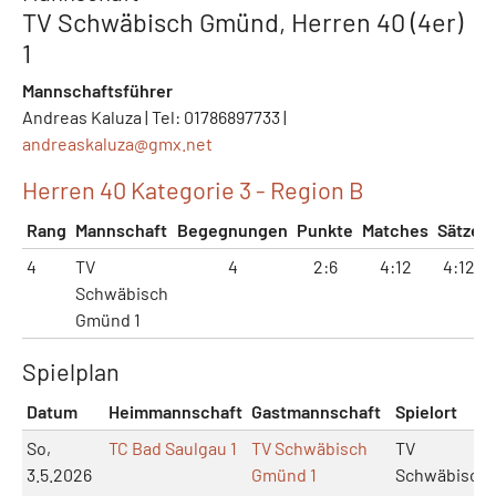
TV Schwäbisch Gmünd, Herren 40 (4er)
1
Mannschaftsführer
Andreas Kaluza | Tel: 01786897733 |
andreaskaluza@
gmx.net
Herren 40 Kategorie 3 - Region B
Rang
Mannschaft
Begegnungen
Punkte
Matches
Sätze
4
TV
4
2:6
4:12
4:12
Schwäbisch
Gmünd 1
Spielplan
Datum
Heimmannschaft
Gastmannschaft
Spielort
So,
TC Bad Saulgau 1
TV Schwäbisch
TV
3.5.2026
Gmünd 1
Schwäbisch