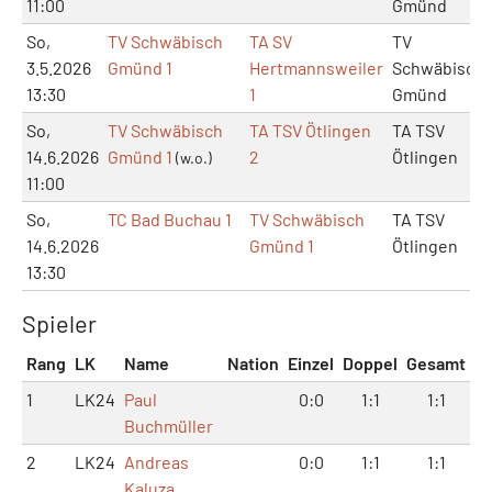
11:00
Gmünd
So,
TV Schwäbisch
TA SV
TV
3.5.2026
Gmünd 1
Hertmannsweiler
Schwäbisch
13:30
1
Gmünd
So,
TV Schwäbisch
TA TSV Ötlingen
TA TSV
14.6.2026
Gmünd 1
2
Ötlingen
(w.o.)
11:00
So,
TC Bad Buchau 1
TV Schwäbisch
TA TSV
14.6.2026
Gmünd 1
Ötlingen
13:30
Spieler
Rang
LK
Name
Nation
Einzel
Doppel
Gesamt
1
LK24
Paul
0:0
1:1
1:1
Buchmüller
2
LK24
Andreas
0:0
1:1
1:1
Kaluza