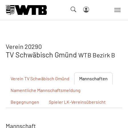
Skip to main navigation
Springe zum Seiteninhalt
Skip to page footer
Verein 20290
TV Schwäbisch Gmünd
WTB Bezirk B
Verein
TV Schwäbisch Gmünd
Mannschaften
Namentliche
Mannschaftsmeldung
Begegnungen
Spieler
LK-Vereinsübersicht
Mannschaft