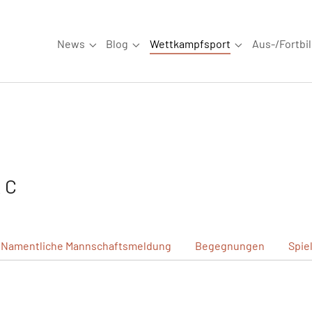
News
Blog
Wettkampfsport
Aus-/Fortbi
Submenu for "News"
Submenu for "Blog"
Submenu for "W
 C
Namentliche
Mannschaftsmeldung
Begegnungen
Spie