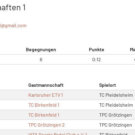
aften 1
1@
gmail.com
Begegnungen
Punkte
Ma
6
0:12
Gastmannschaft
Spielort
Karlsruher ETV 1
TC Pleidelsheim
TC Birkenfeld 1
TC Pleidelsheim
TC Birkenfeld 1
TPC Grötzingen
TPC Grötzingen 2
TPC Grötzingen
VITA Sports Padel Club e.V. 1
TC Birkenfeld