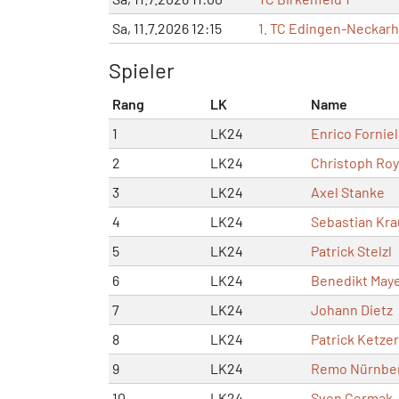
Sa, 11.7.2026 12:15
1. TC Edingen-Neckarh
Spieler
Rang
LK
Name
1
LK24
Enrico Fornie
2
LK24
Christoph Roy
3
LK24
Axel Stanke
4
LK24
Sebastian Kra
5
LK24
Patrick Stelzl
6
LK24
Benedikt May
7
LK24
Johann Dietz
8
LK24
Patrick Ketzer
9
LK24
Remo Nürnbe
10
LK24
Sven Cermak