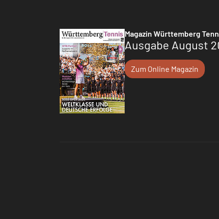
Magazin Württemberg Tenn
Ausgabe August 2
Zum Online Magazin