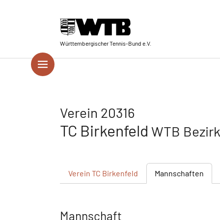
Skip to main navigation
Springe zum Seiteninhalt
Skip to page footer
Württembergischer Tennis-Bund e.V.
Verein 20316
TC Birkenfeld
WTB Bezirk
Verein
TC Birkenfeld
Mannschaften
Mannschaft