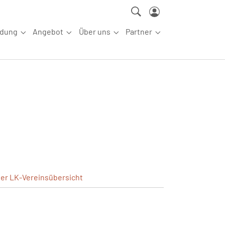
ldung
Angebot
Über uns
Partner
ettkampfsport"
Submenu for "Aus-/Fortbildung"
Submenu for "Angebot"
Submenu for "Über uns"
Submenu for "Partn
ler
LK-Vereinsübersicht