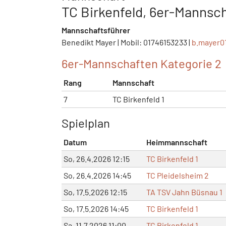
TC Birkenfeld, 6er-Mannsch
Mannschaftsführer
Benedikt Mayer | Mobil: 01746153233 |
b.mayer0
6er-Mannschaften Kategorie 2
Rang
Mannschaft
7
TC Birkenfeld 1
Spielplan
Datum
Heimmannschaft
So, 26.4.2026 12:15
TC Birkenfeld 1
So, 26.4.2026 14:45
TC Pleidelsheim 2
So, 17.5.2026 12:15
TA TSV Jahn Büsnau 1
So, 17.5.2026 14:45
TC Birkenfeld 1
Sa, 11.7.2026 11:00
TC Birkenfeld 1