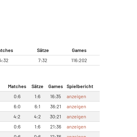
tches
Sätze
Games
4:32
7:32
116:202
Matches
Sätze
Games
Spielbericht
0:6
1:6
16:35
anzeigen
6:0
6:1
36:21
anzeigen
4:2
4:2
30:21
anzeigen
0:6
1:6
21:36
anzeigen
0:6
0:6
12:36
anzeigen