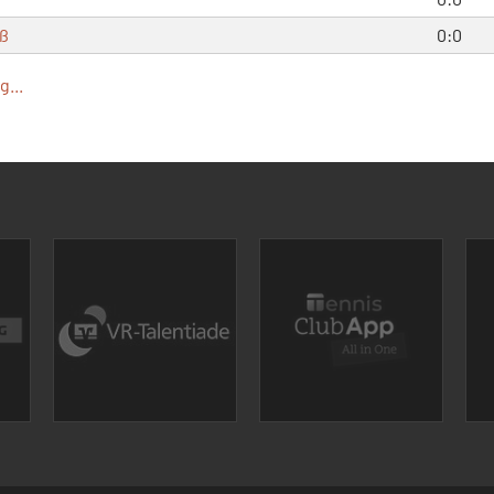
uß
0:0
...