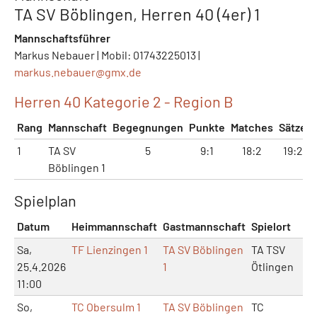
TA SV Böblingen, Herren 40 (4er) 1
Mannschaftsführer
Markus Nebauer | Mobil: 01743225013 |
markus.nebauer@
gmx.de
Herren 40 Kategorie 2 - Region B
Rang
Mannschaft
Begegnungen
Punkte
Matches
Sätze
1
TA SV
5
9:1
18:2
19:2
Böblingen 1
Spielplan
Datum
Heimmannschaft
Gastmannschaft
Spielort
M
Sa,
TF Lienzingen 1
TA SV Böblingen
TA TSV
25.4.2026
1
Ötlingen
11:00
So,
TC Obersulm 1
TA SV Böblingen
TC