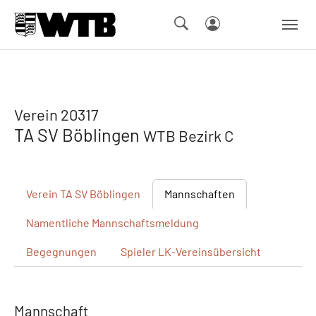
Skip to main navigation
Springe zum Seiteninhalt
Skip to page footer
Verein 20317
TA SV Böblingen
WTB Bezirk C
Verein
TA SV Böblingen
Mannschaften
Namentliche
Mannschaftsmeldung
Begegnungen
Spieler
LK-Vereinsübersicht
Mannschaft