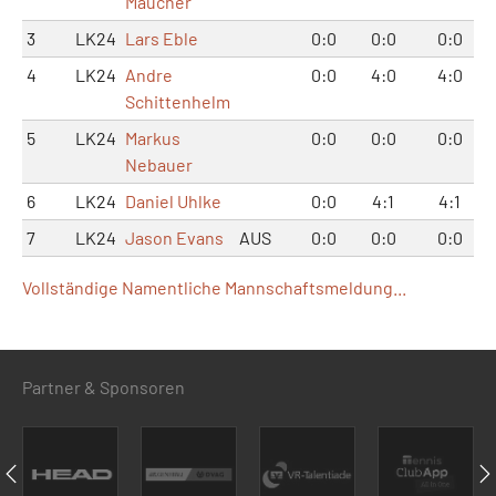
Maucher
3
LK24
Lars Eble
0:0
0:0
0:0
4
LK24
Andre
0:0
4:0
4:0
Schittenhelm
5
LK24
Markus
0:0
0:0
0:0
Nebauer
6
LK24
Daniel Uhlke
0:0
4:1
4:1
7
LK24
Jason Evans
AUS
0:0
0:0
0:0
Vollständige Namentliche Mannschaftsmeldung...
Partner & Sponsoren