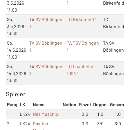
3.5.2026
1
Birkenfeld
11:00
So,
TA SV Böblingen
TC Birkenfeld 1
TC
3.5.2026
1
Birkenfeld
13:30
So,
TA SV Böblingen
TA TSV Ötlingen
TA SV
14.6.2026
1
1
Böblingen
11:00
So,
TA SV Böblingen
TC Laupheim
TA SV
14.6.2026
1
1904 1
Böblingen
13:30
Spieler
Rang
LK
Name
Nation
Einzel
Doppel
Gesamt
1
LK24
Nils Muschiol
0:0
1:0
1:0
2
LK24
Bastian
0:0
3:0
3:0