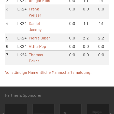
2
LK24
Ansgar Elbs
0:0
1:1
1:1
3
LK24
Frank
0:0
0:0
0:0
Welser
4
LK24
Daniel
0:0
1:1
1:1
Jacoby
5
LK24
Pierre Biber
0:0
2:2
2:2
6
LK24
Attila Pop
0:0
0:0
0:0
7
LK24
Thomas
0:0
0:0
0:0
Ecker
Vollständige Namentliche Mannschaftsmeldung...
Partner & Sponsoren