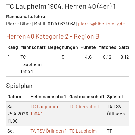
TC Laupheim 1904, Herren 40 (4er) 1
Mannschaftsführer
Pierre Biber | Mobil: 0174 9374933 |
pierre@
biberfamily.de
Herren 40 Kategorie 2 - Region B
Rang
Mannschaft
Begegnungen
Punkte
Matches
Sätze
4
TC
5
4:6
8:12
8:12
Laupheim
1904 1
Spielplan
Datum
Heimmannschaft
Gastmannschaft
Spielort
Sa,
TC Laupheim
TC Obersulm 1
TA TSV
25.4.2026
1904 1
Ötlingen
11:00
So,
TA TSV Ötlingen 1
TC Laupheim
TF