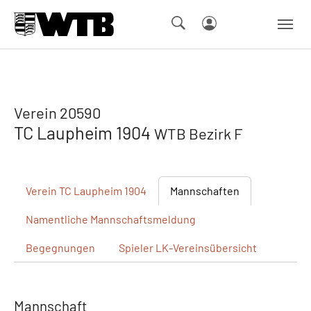
Skip to main navigation
Springe zum Seiteninhalt
Skip to page footer
Verein 20590
TC Laupheim 1904
WTB Bezirk F
Verein
TC Laupheim 1904
Mannschaften
Namentliche
Mannschaftsmeldung
Begegnungen
Spieler
LK-Vereinsübersicht
Mannschaft