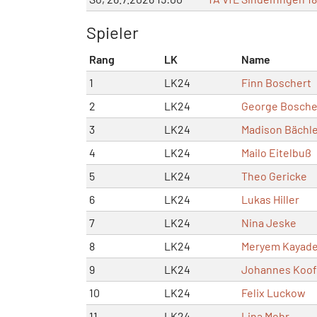
Spieler
Rang
LK
Name
1
LK24
Finn Boschert
2
LK24
George Bosche
3
LK24
Madison Bächl
4
LK24
Mailo Eitelbuß
5
LK24
Theo Gericke
6
LK24
Lukas Hiller
7
LK24
Nina Jeske
8
LK24
Meryem Kayad
9
LK24
Johannes Koof
10
LK24
Felix Luckow
11
LK24
Lina Mohr