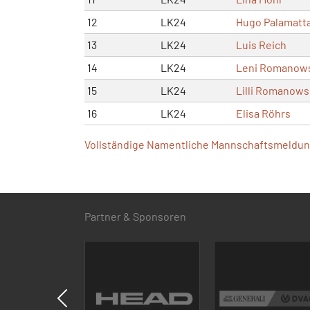
12
LK24
Hugo Palamatt
13
LK24
Luis Reich
14
LK24
Leni Romanow
15
LK24
Lilli Romanows
16
LK24
Elisa Röhrs
Vollständige Namentliche Mannschaftsmeldung
Partner & Sponsoren