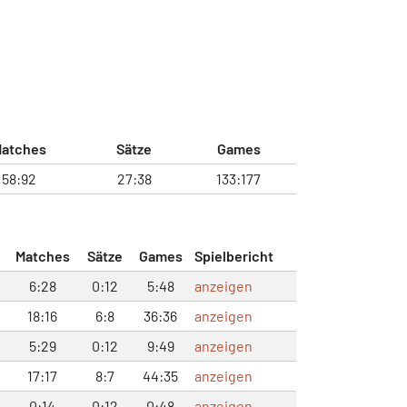
atches
Sätze
Games
58:92
27:38
133:177
Matches
Sätze
Games
Spielbericht
6:28
0:12
5:48
anzeigen
18:16
6:8
36:36
anzeigen
5:29
0:12
9:49
anzeigen
17:17
8:7
44:35
anzeigen
0:14
0:12
0:48
anzeigen