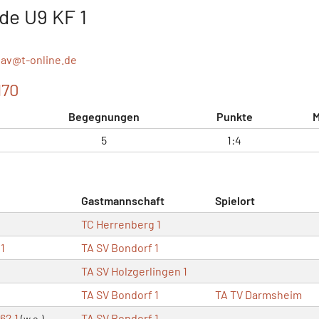
de U9 KF 1
lav@
t-online.de
170
Begegnungen
Punkte
M
5
1:4
Gastmannschaft
Spielort
TC Herrenberg 1
1
TA SV Bondorf 1
TA SV Holzgerlingen 1
TA SV Bondorf 1
TA TV Darmsheim
862 1
TA SV Bondorf 1
(w.o.)