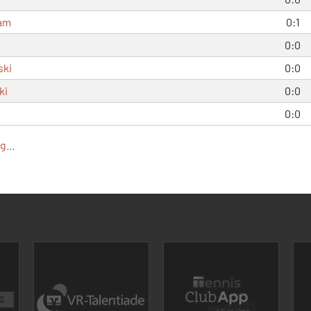
am
0:1
0:0
ski
0:0
ki
0:0
0:0
...