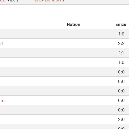
Nation
Einzel
1:0
rt
2:2
e
1:1
1:0
0:0
0:0
0:0
emir
0:0
0:0
2:0
0:0