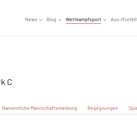
News
Blog
Wettkampfsport
Aus-/Fortbi
Submenu for "News"
Submenu for "Blog"
Submenu for "W
k C
Namentliche
Mannschaftsmeldung
Begegnungen
Spi