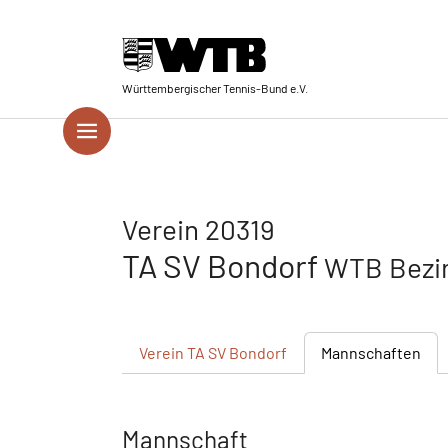
Skip to main navigation
Springe zum Seiteninhalt
Skip to page footer
Württembergischer Tennis-Bund e.V.
Verein 20319
TA SV Bondorf
WTB Bezir
Verein
TA SV Bondorf
Mannschaften
Mannschaft