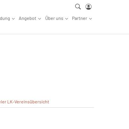
ldung
Angebot
Über uns
Partner
ettkampfsport"
Submenu for "Aus-/Fortbildung"
Submenu for "Angebot"
Submenu for "Über uns"
Submenu for "Partn
eler
LK-Vereinsübersicht