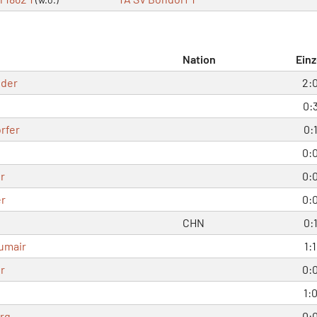
Nation
Einz
oder
2:
0:
rfer
0:
0:
r
0:
er
0:
CHN
0:
umair
1:1
r
0:
1:
rg
0: