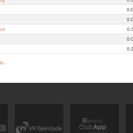
0:
0:
orn
0:
0:
0:
...