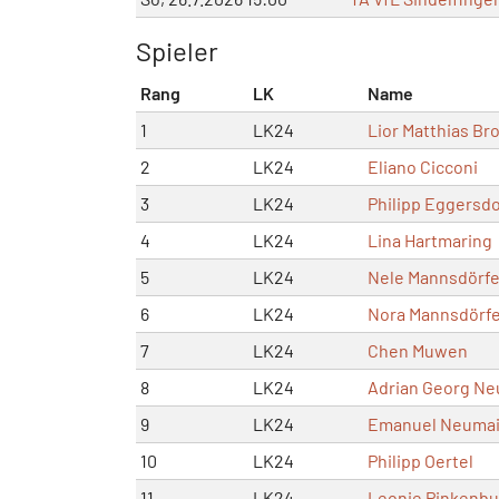
Spieler
Rang
LK
Name
1
LK24
Lior Matthias Br
2
LK24
Eliano Cicconi
3
LK24
Philipp Eggersdo
4
LK24
Lina Hartmaring
5
LK24
Nele Mannsdörfe
6
LK24
Nora Mannsdörf
7
LK24
Chen Muwen
8
LK24
Adrian Georg Ne
9
LK24
Emanuel Neumai
10
LK24
Philipp Oertel
11
LK24
Leonie Pinkenbu