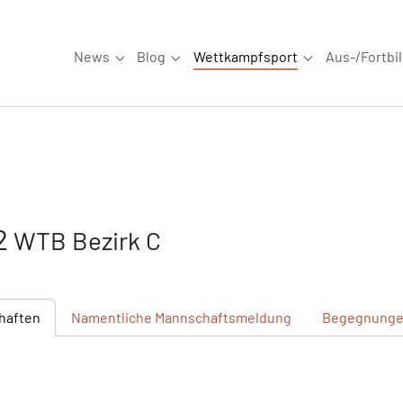
News
Blog
Wettkampfsport
Aus-/Fortbi
Submenu for "News"
Submenu for "Blog"
Submenu for "W
62
WTB Bezirk C
haften
Namentliche
Mannschaftsmeldung
Begegnung