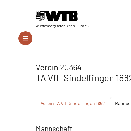
Skip to main navigation
Springe zum Seiteninhalt
Skip to page footer
Württembergischer Tennis-Bund e.V.
Verein 20364
TA VfL Sindelfingen 18
Verein
TA VfL Sindelfingen 1862
Mannsc
Mannschaft