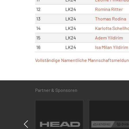
12
LK24
Romina Ritter
13
LK24
Thomas Rodina
14
LK24
Karlotta Schellh
15
LK24
Adem Yildirim
16
LK24
Isa Milan Yildirim
Vollständige Namentliche Mannschaftsmeldung
Partner & Sponsoren