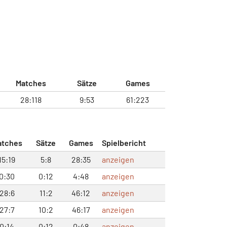
Matches
Sätze
Games
28:118
9:53
61:223
atches
Sätze
Games
Spielbericht
15:19
5:8
28:35
anzeigen
0:30
0:12
4:48
anzeigen
28:6
11:2
46:12
anzeigen
27:7
10:2
46:17
anzeigen
0:14
0:12
0:48
anzeigen