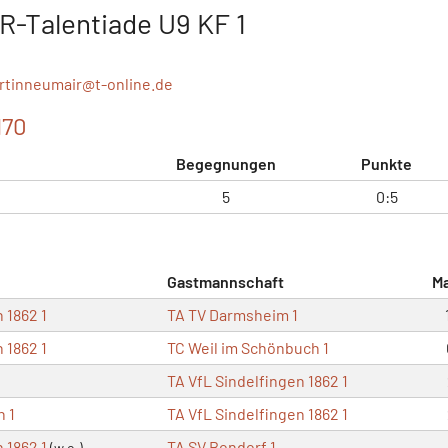
VR-Talentiade U9 KF 1
rtinneumair@
t-online.de
170
Begegnungen
Punkte
5
0:5
Gastmannschaft
M
 1862 1
TA TV Darmsheim 1
 1862 1
TC Weil im Schönbuch 1
TA VfL Sindelfingen 1862 1
n 1
TA VfL Sindelfingen 1862 1
n 1862 1
TA SV Bondorf 1
(w.o.)