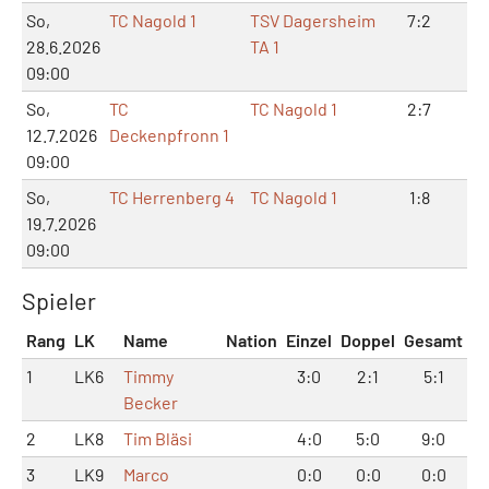
So,
TC Nagold 1
TSV Dagersheim
7:2
14
28.6.2026
TA 1
09:00
So,
TC
TC Nagold 1
2:7
4:
12.7.2026
Deckenpfronn 1
09:00
So,
TC Herrenberg 4
TC Nagold 1
1:8
3:
19.7.2026
09:00
Spieler
Rang
LK
Name
Nation
Einzel
Doppel
Gesamt
1
LK6
Timmy
3:0
2:1
5:1
Becker
2
LK8
Tim Bläsi
4:0
5:0
9:0
3
LK9
Marco
0:0
0:0
0:0