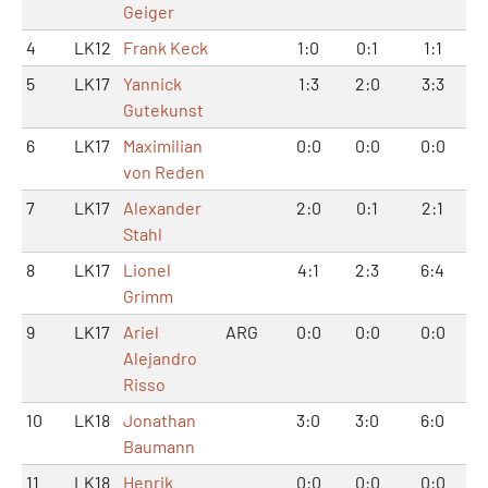
Geiger
4
LK12
Frank Keck
1:0
0:1
1:1
5
LK17
Yannick
1:3
2:0
3:3
Gutekunst
6
LK17
Maximilian
0:0
0:0
0:0
von Reden
7
LK17
Alexander
2:0
0:1
2:1
Stahl
8
LK17
Lionel
4:1
2:3
6:4
Grimm
9
LK17
Ariel
ARG
0:0
0:0
0:0
Alejandro
Risso
10
LK18
Jonathan
3:0
3:0
6:0
Baumann
11
LK18
Henrik
0:0
0:0
0:0