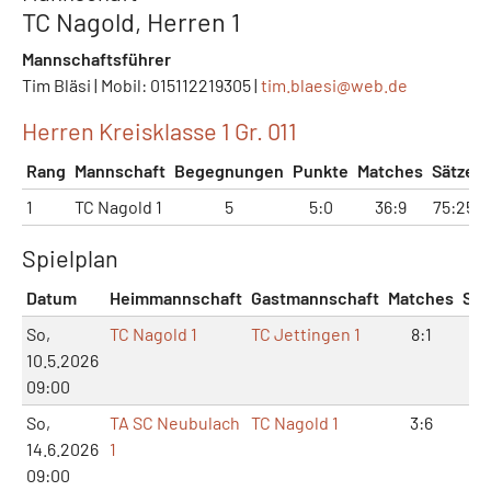
TC Nagold, Herren 1
Mannschaftsführer
Tim Bläsi | Mobil: 015112219305 |
tim.blaesi@
web.de
Herren Kreisklasse 1 Gr. 011
Rang
Mannschaft
Begegnungen
Punkte
Matches
Sätze
1
TC Nagold 1
5
5:0
36:9
75:25
Spielplan
Datum
Heimmannschaft
Gastmannschaft
Matches
Sät
So,
TC Nagold 1
TC Jettingen 1
8:1
16
10.5.2026
09:00
So,
TA SC Neubulach
TC Nagold 1
3:6
9:
14.6.2026
1
09:00