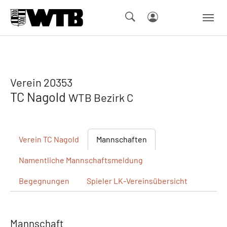
Skip to main navigation
Springe zum Seiteninhalt
Skip to page footer
Verein 20353
TC Nagold
WTB Bezirk C
Verein
TC Nagold
Mannschaften
Namentliche
Mannschaftsmeldung
Begegnungen
Spieler
LK-Vereinsübersicht
Mannschaft