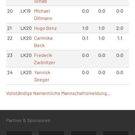
Schab
20
LK19
Michael
0:0
0:0
0:0
Dillmann
21
LK20
Hugo Benz
1:0
1:0
2:0
22
LK20
Carlmika
0:1
1:0
1:1
Beck
23
LK20
Frederik
0:0
0:0
0:0
Zwönitzer
24
LK20
Yannick
0:0
0:0
0:0
Seeger
Vollständige Namentliche Mannschaftsmeldung...
Partner & Sponsoren