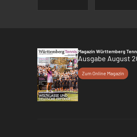
Magazin Württemberg Tenn
Ausgabe August 2
Zum Online Magazin