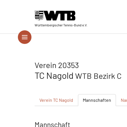
Skip to main navigation
Springe zum Seiteninhalt
Skip to page footer
Württembergischer Tennis-Bund e.V.
Verein 20353
TC Nagold
WTB Bezirk C
Verein
TC Nagold
Mannschaften
Na
Mannschaft