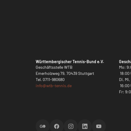
Württembergischer Tennis-Bund e.V.
Geschä
Geschäftsstelle WTB
Mo: 9:
Emerholzweg 79, 70439 Stuttgart
18:00 
Tel.
0711-980680
Di, Mi
info@
wtb-tennis.de
16:00 
Fr: 9:
ScoreGO
Facebook
Instagram
LinkedIn
YouTube