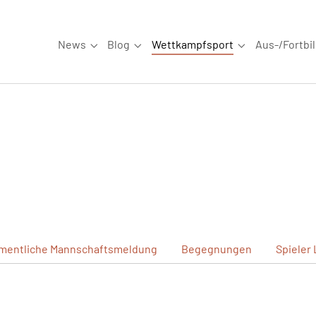
News
Blog
Wettkampfsport
Aus-/Fortbi
Submenu for "News"
Submenu for "Blog"
Submenu for "W
mentliche
Mannschaftsmeldung
Begegnungen
Spieler