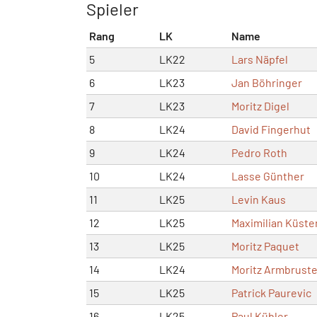
Spieler
Rang
LK
Name
5
LK22
Lars Näpfel
6
LK23
Jan Böhringer
7
LK23
Moritz Digel
8
LK24
David Fingerhut
9
LK24
Pedro Roth
10
LK24
Lasse Günther
11
LK25
Levin Kaus
12
LK25
Maximilian Küst
13
LK25
Moritz Paquet
14
LK24
Moritz Armbruste
15
LK25
Patrick Paurevic
16
LK25
Paul Kübler