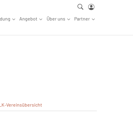
ldung
Angebot
Über uns
Partner
ettkampfsport"
Submenu for "Aus-/Fortbildung"
Submenu for "Angebot"
Submenu for "Über uns"
Submenu for "Partn
LK-Vereinsübersicht