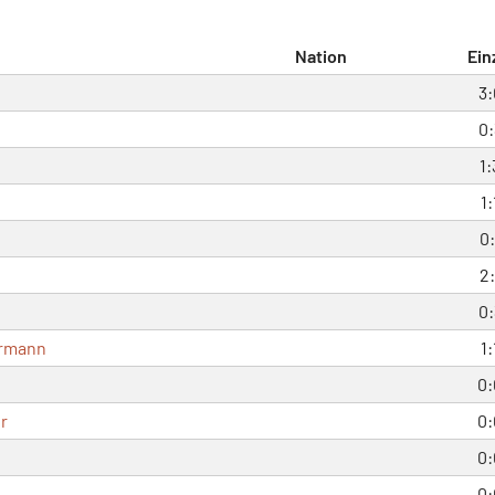
Nation
Ein
3:
0:
1:
1:
0:
2:
0:
ermann
1:
0:
r
0:
0:
0: