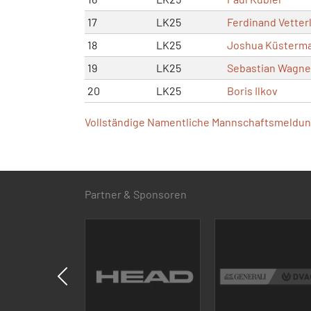
17
LK25
Ferdinand Vetter
18
LK25
Joshua Küsterm
19
LK25
Sebastian Wagne
20
LK25
Boris Ilkov
Vollständige Namentliche Mannschaftsmeldung
Partner & Sponsoren