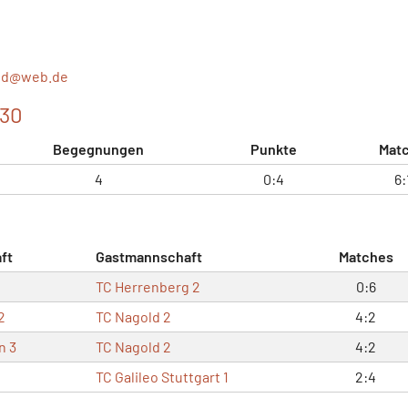
ld@
web.de
130
Begegnungen
Punkte
Mat
4
0:4
6:
ft
Gastmannschaft
Matches
TC Herrenberg 2
0:6
2
TC Nagold 2
4:2
n 3
TC Nagold 2
4:2
TC Galileo Stuttgart 1
2:4