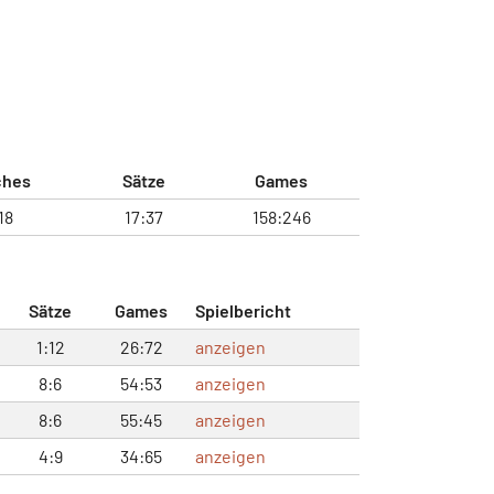
ches
Sätze
Games
18
17:37
158:246
Sätze
Games
Spielbericht
1:12
26:72
anzeigen
8:6
54:53
anzeigen
8:6
55:45
anzeigen
4:9
34:65
anzeigen