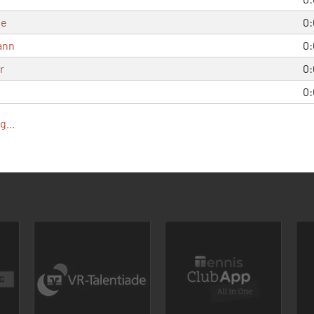
le
0:
ann
0:
r
0:
0:
...