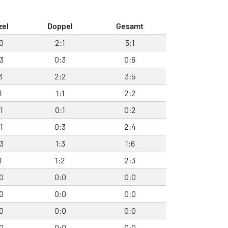
zel
Doppel
Gesamt
0
2:1
5:1
3
0:3
0:6
3
2:2
3:5
1
1:1
2:2
1
0:1
0:2
1
0:3
2:4
3
1:3
1:6
1
1:2
2:3
0
0:0
0:0
0
0:0
0:0
0
0:0
0:0
0
0:0
0:0