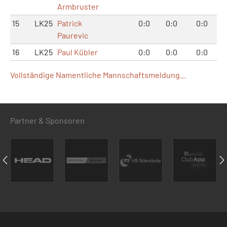
Armbruster
15
LK25
Patrick
0:0
0:0
0:0
Paurevic
16
LK25
Paul Kübler
0:0
0:0
0:0
Vollständige Namentliche Mannschaftsmeldung...
Partner & Sponsoren