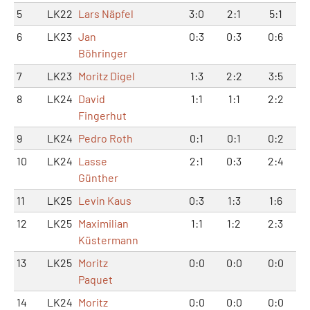
5
LK22
Lars Näpfel
3:0
2:1
5:1
6
LK23
Jan
0:3
0:3
0:6
Böhringer
7
LK23
Moritz Digel
1:3
2:2
3:5
8
LK24
David
1:1
1:1
2:2
Fingerhut
9
LK24
Pedro Roth
0:1
0:1
0:2
10
LK24
Lasse
2:1
0:3
2:4
Günther
11
LK25
Levin Kaus
0:3
1:3
1:6
12
LK25
Maximilian
1:1
1:2
2:3
Küstermann
13
LK25
Moritz
0:0
0:0
0:0
Paquet
14
LK24
Moritz
0:0
0:0
0:0