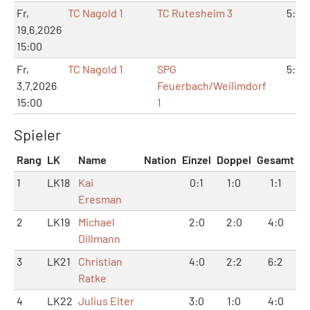
Fr,
TC Nagold 1
TC Rutesheim 3
5:1
19.6.2026
15:00
Fr,
TC Nagold 1
SPG
5:1
3.7.2026
Feuerbach/Weilimdorf
15:00
1
Spieler
Rang
LK
Name
Nation
Einzel
Doppel
Gesamt
1
LK18
Kai
0:1
1:0
1:1
Eresman
2
LK19
Michael
2:0
2:0
4:0
Dillmann
3
LK21
Christian
4:0
2:2
6:2
Ratke
4
LK22
Julius Elter
3:0
1:0
4:0