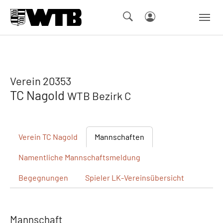
Skip to main navigation
Springe zum Seiteninhalt
Skip to page footer
Verein 20353
TC Nagold
WTB Bezirk C
Verein
TC Nagold
Mannschaften
Namentliche
Mannschaftsmeldung
Begegnungen
Spieler
LK-Vereinsübersicht
Mannschaft