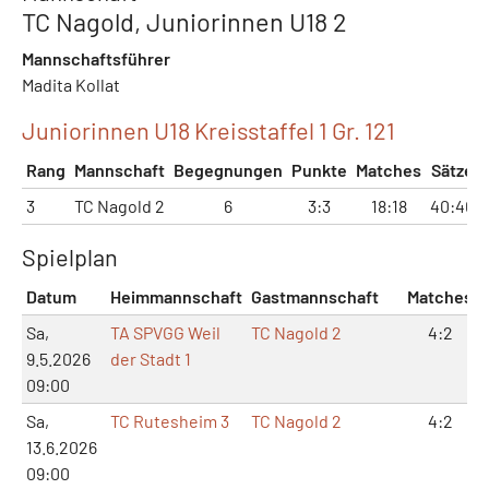
TC Nagold, Juniorinnen U18 2
Mannschaftsführer
Madita Kollat
Juniorinnen U18 Kreisstaffel 1 Gr. 121
Rang
Mannschaft
Begegnungen
Punkte
Matches
Sätze
3
TC Nagold 2
6
3:3
18:18
40:40
Spielplan
Datum
Heimmannschaft
Gastmannschaft
Matches
Sa,
TA SPVGG Weil
TC Nagold 2
4:2
9.5.2026
der Stadt 1
09:00
Sa,
TC Rutesheim 3
TC Nagold 2
4:2
13.6.2026
09:00