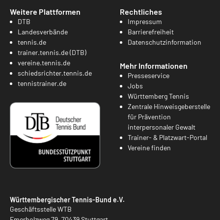
Weitere Plattformen
Rechtliches
DTB
Impressum
Landesverbände
Barrierefreiheit
tennis.de
Datenschutzinformation
trainer.tennis.de (DTB)
vereine.tennis.de
Mehr Informationen
schiedsrichter.tennis.de
Presseservice
tennistrainer.de
Jobs
Württemberg Tennis
Zentrale Hinweisgeberstelle
für Prävention
interpersonaler Gewalt
Trainer- & Platzwart-Portal
Vereine finden
Württembergischer Tennis-Bund e.V.
Geschäftsstelle WTB
Emerholzweg 79, 70439 Stuttgart