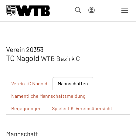
Skip to main navigation
Springe zum Seiteninhalt
Skip to page footer
Verein 20353
TC Nagold
WTB Bezirk C
Verein
TC Nagold
Mannschaften
Namentliche
Mannschaftsmeldung
Begegnungen
Spieler
LK-Vereinsübersicht
Mannschaft