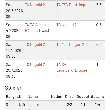
Sa,
TC Nagold 2
TA FSV Deufringen
3:3
20.6.2026
1
09:00
Sa,
TA TSV Jahn
TC Nagold 2
0:6
4.7.2026
Büsnau 1
(w.o.)
09:00
Sa,
TC Nagold 2
TC Maichingen 2
4:2
11.7.2026
09:00
Sa,
TC Nagold 2
TA SV
1:5
25.7.2026
Leonberg/Eltingen
08:30
1
Spieler
Rang
LK
Name
Nation
Einzel
Doppel
Gesamt
5
LK19
Madita
3:3
4:1
7:4