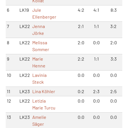
Kollat
6
LK19
Jule
4:2
4:1
8:3
Ellenberger
7
LK22
Jenna
2:1
1:1
3:2
Jörke
8
LK22
Melissa
2:0
0:0
2:0
Sommer
9
LK22
Marie
2:2
1:1
3:3
Henne
10
LK22
Lavinia
0:0
0:0
0:0
Steck
11
LK23
Lina Köhler
0:2
2:3
2:5
12
LK22
Letizia
0:0
0:0
0:0
Marie Turcu
13
LK23
Amelie
0:0
0:0
0:0
Säger