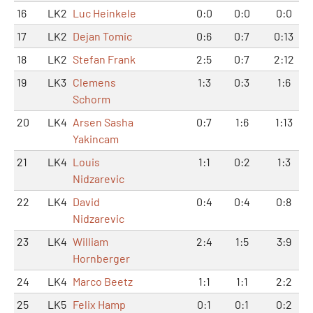
16
LK2
Luc Heinkele
0:0
0:0
0:0
17
LK2
Dejan Tomic
0:6
0:7
0:13
18
LK2
Stefan Frank
2:5
0:7
2:12
19
LK3
Clemens
1:3
0:3
1:6
Schorm
20
LK4
Arsen Sasha
0:7
1:6
1:13
Yakincam
21
LK4
Louis
1:1
0:2
1:3
Nidzarevic
22
LK4
David
0:4
0:4
0:8
Nidzarevic
23
LK4
William
2:4
1:5
3:9
Hornberger
24
LK4
Marco Beetz
1:1
1:1
2:2
25
LK5
Felix Hamp
0:1
0:1
0:2