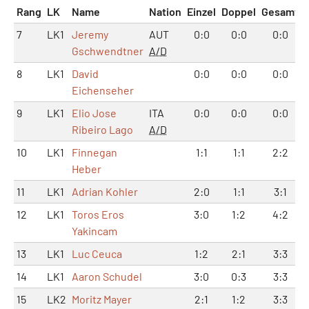
Rang
LK
Name
Nation
Einzel
Doppel
Gesamt
7
LK1
Jeremy
AUT
0:0
0:0
0:0
Gschwendtner
A/D
8
LK1
David
0:0
0:0
0:0
Eichenseher
9
LK1
Elio Jose
ITA
0:0
0:0
0:0
Ribeiro Lago
A/D
10
LK1
Finnegan
1:1
1:1
2:2
Heber
11
LK1
Adrian Kohler
2:0
1:1
3:1
12
LK1
Toros Eros
3:0
1:2
4:2
Yakincam
13
LK1
Luc Ceuca
1:2
2:1
3:3
14
LK1
Aaron Schudel
3:0
0:3
3:3
15
LK2
Moritz Mayer
2:1
1:2
3:3