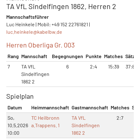
TA VfL Sindelfingen 1862, Herren 2
Mannschaftsführer
Luc Heinkele | Mobil: +49 152 22761821 |
luc.heinkele@
kabelbw.de
Herren Oberliga Gr. 003
Rang
Mannschaft
Begegnungen
Punkte
Matches
Sätze
7
TA VfL
6
2:4
15:39
37:80
Sindelfingen
1862 2
Spielplan
Datum
Heimmannschaft
Gastmannschaft
Matches
Sät
So,
TC Heilbronn
TA VfL
2:7
4:
10.5.2026
a.Trappens. 1
Sindelfingen
10:00
1862 2