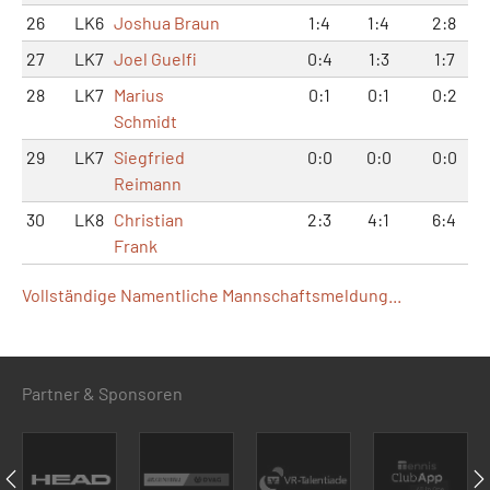
26
LK6
Joshua Braun
1:4
1:4
2:8
27
LK7
Joel Guelfi
0:4
1:3
1:7
28
LK7
Marius
0:1
0:1
0:2
Schmidt
29
LK7
Siegfried
0:0
0:0
0:0
Reimann
30
LK8
Christian
2:3
4:1
6:4
Frank
Vollständige Namentliche Mannschaftsmeldung...
Partner & Sponsoren