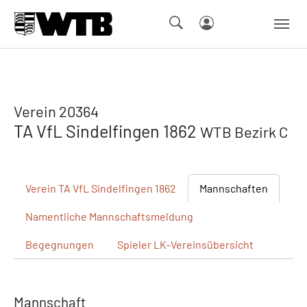
Skip to main navigation
Springe zum Seiteninhalt
Skip to page footer
Verein 20364
TA VfL Sindelfingen 1862
WTB Bezirk C
Verein
TA VfL Sindelfingen 1862
Mannschaften
Namentliche
Mannschaftsmeldung
Begegnungen
Spieler
LK-Vereinsübersicht
Mannschaft