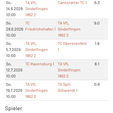
So,
TA VfL
Cannstatter TC 1
6:3
14
14.6.2026
Sindelfingen
10:00
1862 2
So,
TC
TA VfL
9:0
18
28.6.2026
Friedrichshafen 1
Sindelfingen
10:00
1862 2
So,
TA VfL
TC Oberstenfeld
1:8
5:
5.7.2026
Sindelfingen
1
10:00
1862 2
So,
TC Ravensburg 1
TA VfL
8:1
17
12.7.2026
Sindelfingen
10:00
1862 2
So,
TA VfL
TA Spfr.
0:9
0:
19.7.2026
Sindelfingen
Schwendi 1
10:00
1862 2
Spieler