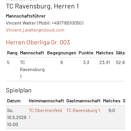
TC Ravensburg, Herren 1
Mannschaftsführer
Vincent Walter | Mobil: +491716510050 |
Vincent.j.walter@
icloud.com
Herren Oberliga Gr. 003
Rang
Mannschaft
Begegnungen
Punkte
Matches
Sätze
5
TC
6
3:3
23:31
52:63
Ravensburg
1
Spielplan
Datum
Heimmannschaft
Gastmannschaft
Matches
Sät
So,
TC Oberstenfeld
TC Ravensburg 1
9:0
18:
10.5.2026
1
10:00