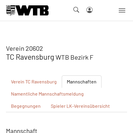
Skip to main navigation
Springe zum Seiteninhalt
Skip to page footer
Verein 20602
TC Ravensburg
WTB Bezirk F
Verein
TC Ravensburg
Mannschaften
Namentliche
Mannschaftsmeldung
Begegnungen
Spieler
LK-Vereinsübersicht
Mannschaft