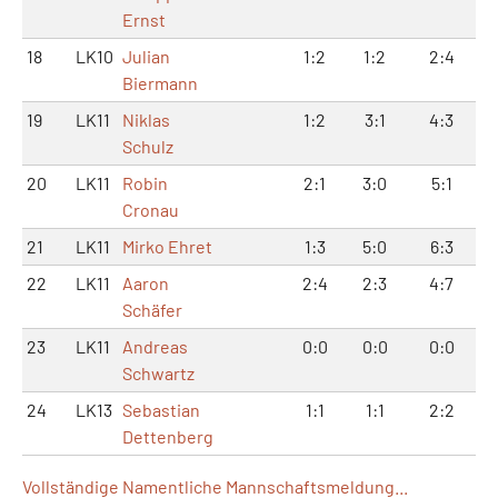
Ernst
18
LK10
Julian
1:2
1:2
2:4
Biermann
19
LK11
Niklas
1:2
3:1
4:3
Schulz
20
LK11
Robin
2:1
3:0
5:1
Cronau
21
LK11
Mirko Ehret
1:3
5:0
6:3
22
LK11
Aaron
2:4
2:3
4:7
Schäfer
23
LK11
Andreas
0:0
0:0
0:0
Schwartz
24
LK13
Sebastian
1:1
1:1
2:2
Dettenberg
Vollständige Namentliche Mannschaftsmeldung...