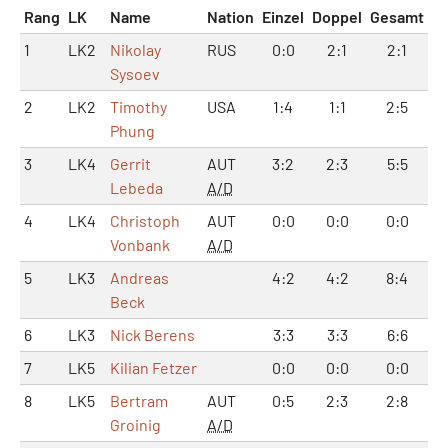
Rang
LK
Name
Nation
Einzel
Doppel
Gesamt
1
LK2
Nikolay
RUS
0:0
2:1
2:1
Sysoev
2
LK2
Timothy
USA
1:4
1:1
2:5
Phung
3
LK4
Gerrit
AUT
3:2
2:3
5:5
Lebeda
A/D
4
LK4
Christoph
AUT
0:0
0:0
0:0
Vonbank
A/D
5
LK3
Andreas
4:2
4:2
8:4
Beck
6
LK3
Nick Berens
3:3
3:3
6:6
7
LK5
Kilian Fetzer
0:0
0:0
0:0
8
LK5
Bertram
AUT
0:5
2:3
2:8
Groinig
A/D