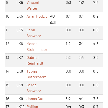
9
LK5
Vincent
3:3
4:2
7:5
Walter
10
LK5
Arian Hodzic
AUT
0:1
0:1
0:2
A/D
11
LK5
Leon
0:0
0:0
0:0
Schwarz
12
LK6
Moses
1:2
3:1
4:3
Steinhauser
13
LK7
Gabriel
5:2
3:4
8:6
Reinhardt
14
LK9
Tobias
0:0
0:0
0:0
Gotterbarm
15
LK9
Sergej
0:0
0:0
0:0
Schwarz
16
LK9
Jonas Gut
3:2
4:1
7:3
17
LK10
Philipp
0:4
0:3
0:7