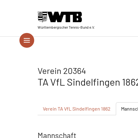
Skip to main navigation
Springe zum Seiteninhalt
Skip to page footer
Württembergischer Tennis-Bund e.V.
Verein 20364
TA VfL Sindelfingen 18
Verein
TA VfL Sindelfingen 1862
Mannsc
Mannschaft