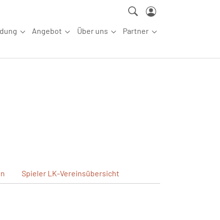
ldung
Angebot
Über uns
Partner
ettkampfsport"
Submenu for "Aus-/Fortbildung"
Submenu for "Angebot"
Submenu for "Über uns"
Submenu for "Partn
en
Spieler
LK-Vereinsübersicht