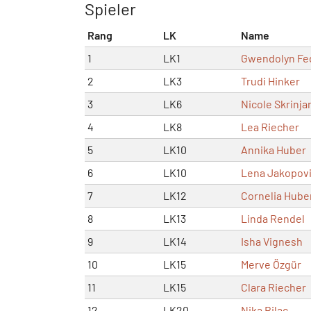
Spieler
Rang
LK
Name
1
LK1
Gwendolyn Fe
2
LK3
Trudi Hinker
3
LK6
Nicole Skrinja
4
LK8
Lea Riecher
5
LK10
Annika Huber
6
LK10
Lena Jakopov
7
LK12
Cornelia Hube
8
LK13
Linda Rendel
9
LK14
Isha Vignesh
10
LK15
Merve Özgür
11
LK15
Clara Riecher
12
LK20
Nika Bilac