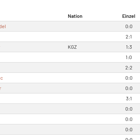
Nation
Einzel
del
0:0
2:1
r
KGZ
1:3
1:0
2:2
ic
0:0
r
0:0
3:1
0:0
0:0
0:0
0:0