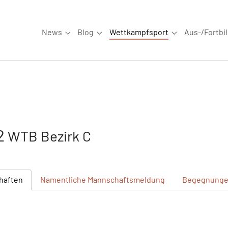
News
Blog
Wettkampfsport
Aus-/Fortbi
Submenu for "News"
Submenu for "Blog"
Submenu for "W
62
WTB Bezirk C
haften
Namentliche
Mannschaftsmeldung
Begegnung