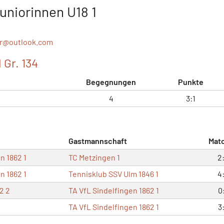
uniorinnen U18 1
er@
outlook.com
 Gr. 134
Begegnungen
Punkte
4
3:1
Gastmannschaft
Mat
n 1862 1
TC Metzingen 1
2
n 1862 1
Tennisklub SSV Ulm 1846 1
4
2 2
TA VfL Sindelfingen 1862 1
0
TA VfL Sindelfingen 1862 1
3