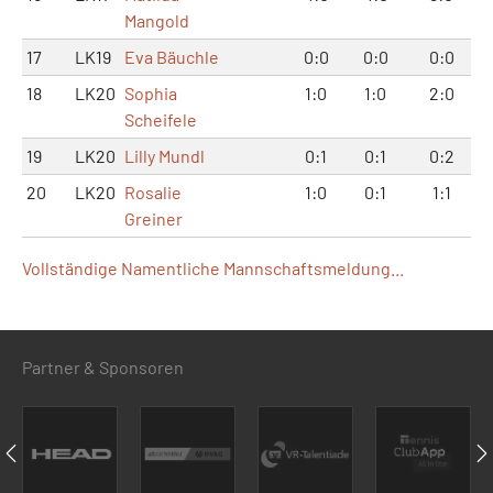
Mangold
17
LK19
Eva Bäuchle
0:0
0:0
0:0
18
LK20
Sophia
1:0
1:0
2:0
Scheifele
19
LK20
Lilly Mundl
0:1
0:1
0:2
20
LK20
Rosalie
1:0
0:1
1:1
Greiner
Vollständige Namentliche Mannschaftsmeldung...
Partner & Sponsoren