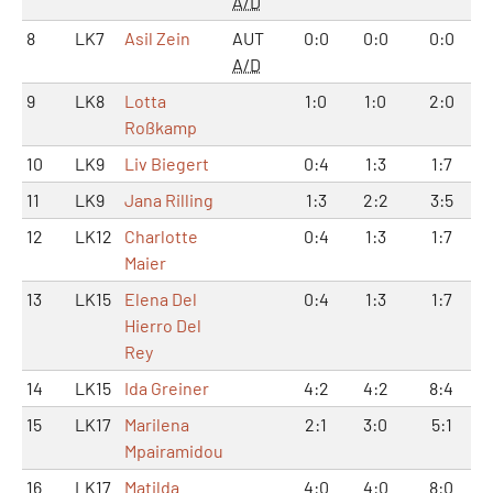
A/D
8
LK7
Asil Zein
AUT
0:0
0:0
0:0
A/D
9
LK8
Lotta
1:0
1:0
2:0
Roßkamp
10
LK9
Liv Biegert
0:4
1:3
1:7
11
LK9
Jana Rilling
1:3
2:2
3:5
12
LK12
Charlotte
0:4
1:3
1:7
Maier
13
LK15
Elena Del
0:4
1:3
1:7
Hierro Del
Rey
14
LK15
Ida Greiner
4:2
4:2
8:4
15
LK17
Marilena
2:1
3:0
5:1
Mpairamidou
16
LK17
Matilda
4:0
4:0
8:0