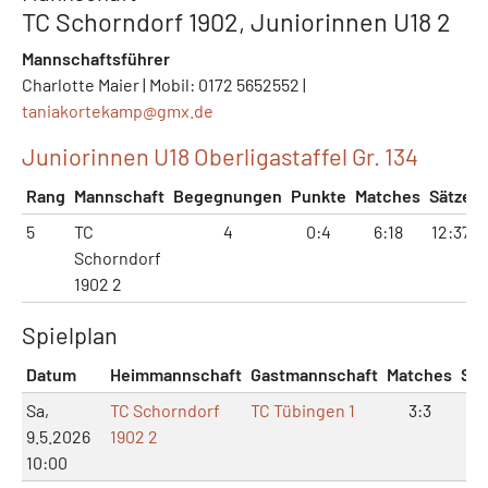
TC Schorndorf 1902, Juniorinnen U18 2
Mannschaftsführer
Charlotte Maier | Mobil: 0172 5652552 |
taniakortekamp@
gmx.de
Juniorinnen U18 Oberligastaffel Gr. 134
Rang
Mannschaft
Begegnungen
Punkte
Matches
Sätze
5
TC
4
0:4
6:18
12:37
Schorndorf
1902 2
Spielplan
Datum
Heimmannschaft
Gastmannschaft
Matches
Sät
Sa,
TC Schorndorf
TC Tübingen 1
3:3
6:
9.5.2026
1902 2
10:00