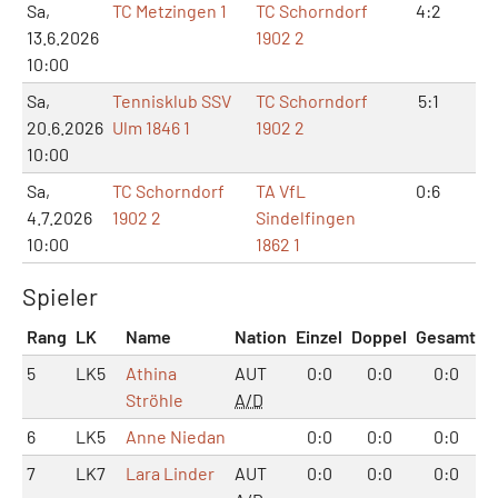
Sa,
TC Metzingen 1
TC Schorndorf
4:2
8:
13.6.2026
1902 2
10:00
Sa,
Tennisklub SSV
TC Schorndorf
5:1
10
20.6.2026
Ulm 1846 1
1902 2
10:00
Sa,
TC Schorndorf
TA VfL
0:6
0:
4.7.2026
1902 2
Sindelfingen
10:00
1862 1
Spieler
Rang
LK
Name
Nation
Einzel
Doppel
Gesamt
5
LK5
Athina
AUT
0:0
0:0
0:0
Ströhle
A/D
6
LK5
Anne Niedan
0:0
0:0
0:0
7
LK7
Lara Linder
AUT
0:0
0:0
0:0