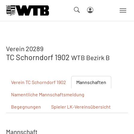
Skip to main navigation
Springe zum Seiteninhalt
Skip to page footer
Verein 20289
TC Schorndorf 1902
WTB Bezirk B
Verein
TC Schorndorf 1902
Mannschaften
Namentliche
Mannschaftsmeldung
Begegnungen
Spieler
LK-Vereinsübersicht
Mannschaft