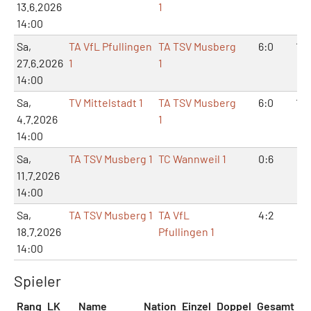
13.6.2026
1
14:00
Sa,
TA VfL Pfullingen
TA TSV Musberg
6:0
12:
27.6.2026
1
1
14:00
Sa,
TV Mittelstadt 1
TA TSV Musberg
6:0
12:
4.7.2026
1
14:00
Sa,
TA TSV Musberg 1
TC Wannweil 1
0:6
1:1
11.7.2026
14:00
Sa,
TA TSV Musberg 1
TA VfL
4:2
8:
18.7.2026
Pfullingen 1
14:00
Spieler
Rang
LK
Name
Nation
Einzel
Doppel
Gesamt