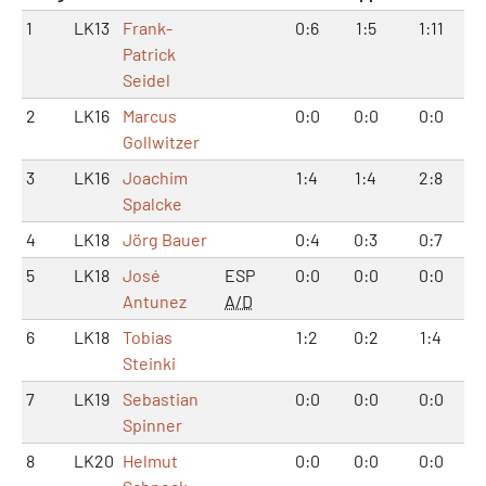
1
LK13
Frank-
0:6
1:5
1:11
Patrick
Seidel
2
LK16
Marcus
0:0
0:0
0:0
Gollwitzer
3
LK16
Joachim
1:4
1:4
2:8
Spalcke
4
LK18
Jörg Bauer
0:4
0:3
0:7
5
LK18
José
ESP
0:0
0:0
0:0
Antunez
A/D
6
LK18
Tobias
1:2
0:2
1:4
Steinki
7
LK19
Sebastian
0:0
0:0
0:0
Spinner
8
LK20
Helmut
0:0
0:0
0:0