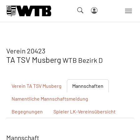
Skip to main navigation
Springe zum Seiteninhalt
Skip to page footer
Verein 20423
TA TSV Musberg
WTB Bezirk D
Verein
TA TSV Musberg
Mannschaften
Namentliche
Mannschaftsmeldung
Begegnungen
Spieler
LK-Vereinsübersicht
Mannschaft