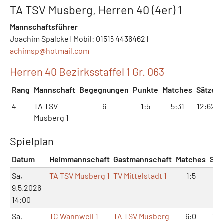
TA TSV Musberg, Herren 40 (4er) 1
Mannschaftsführer
Joachim Spalcke | Mobil: 01515 4436462 |
achimsp@
hotmail.com
Herren 40 Bezirksstaffel 1 Gr. 063
Rang
Mannschaft
Begegnungen
Punkte
Matches
Sätze
4
TA TSV
6
1:5
5:31
12:62
Musberg 1
Spielplan
Datum
Heimmannschaft
Gastmannschaft
Matches
Sät
Sa,
TA TSV Musberg 1
TV Mittelstadt 1
1:5
3:1
9.5.2026
14:00
Sa,
TC Wannweil 1
TA TSV Musberg
6:0
12: