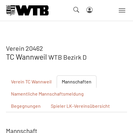
Skip to main navigation
Springe zum Seiteninhalt
Skip to page footer
Verein 20462
TC Wannweil
WTB Bezirk D
Verein
TC Wannweil
Mannschaften
Namentliche
Mannschaftsmeldung
Begegnungen
Spieler
LK-Vereinsübersicht
Mannschaft