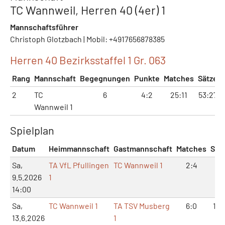
TC Wannweil, Herren 40 (4er) 1
Mannschaftsführer
Christoph Glotzbach | Mobil: +4917656878385
Herren 40 Bezirksstaffel 1 Gr. 063
Rang
Mannschaft
Begegnungen
Punkte
Matches
Sätze
2
TC
6
4:2
25:11
53:27
Wannweil 1
Spielplan
Datum
Heimmannschaft
Gastmannschaft
Matches
Sät
Sa,
TA VfL Pfullingen
TC Wannweil 1
2:4
5:
9.5.2026
1
14:00
Sa,
TC Wannweil 1
TA TSV Musberg
6:0
12:
13.6.2026
1