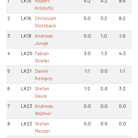
1
LK15
Robert
4:2
4:2
8:4
Kristofic
2
LK16
Christoph
5:0
3:2
8:2
Glotzbach
3
LK18
Andreas
0:0
1:0
1:0
Jungk
4
LK20
Fabian
3:0
1:3
4:3
Stiefel
5
LK21
Daniel
1:1
0:0
1:1
Kempny
6
LK21
Stefan
1:2
2:0
3:2
Gaule
7
LK23
Andreas
0:0
0:0
0:0
Wüllner
8
LK22
Stefan
0:0
0:0
0:0
Menzel