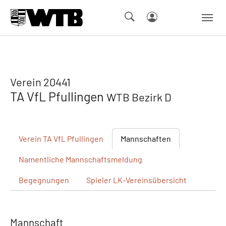
Skip to main navigation
Springe zum Seiteninhalt
Skip to page footer
Verein 20441
TA VfL Pfullingen
WTB Bezirk D
Verein
TA VfL Pfullingen
Mannschaften
Namentliche
Mannschaftsmeldung
Begegnungen
Spieler
LK-Vereinsübersicht
Mannschaft