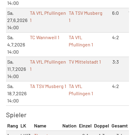
14:00
Sa,
TA VfL Pfullingen
TA TSV Musberg
6:0
12:
27.6.2026
1
1
14:00
Sa,
TC Wannweil 1
TA VfL
4:2
9:
4.7.2026
Pfullingen 1
14:00
Sa,
TA VfL Pfullingen
TV Mittelstadt 1
3:3
6:
11.7.2026
1
14:00
Sa,
TA TSV Musberg 1
TA VfL
4:2
8:
18.7.2026
Pfullingen 1
14:00
Spieler
Rang
LK
Name
Nation
Einzel
Doppel
Gesamt