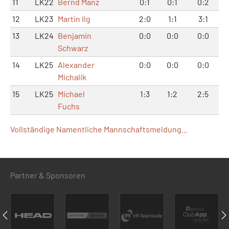
11
LK22
Bernd Manz
0:1
0:1
0:2
12
LK23
Martin Ilg
2:0
1:1
3:1
13
LK24
Benjamin
0:0
0:0
0:0
Schwarz
14
LK25
Alexander
0:0
0:0
0:0
Michalik
15
LK25
Michael
1:3
1:2
2:5
Fuchs
Vollständige Namentliche Mannschaftsmeldung...
Partner & Sponsoren