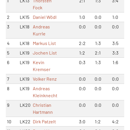
1
LK13
Thorsten
2:1
1:3
3:4
Fock
2
LK15
Daniel Wödl
1:0
0:0
1:0
3
LK18
Andreas
0:0
0:0
0:0
Kurrle
4
LK18
Markus List
2:2
1:3
3:5
5
LK19
Jochen List
1:2
2:1
3:3
6
LK19
Kevin
0:3
1:3
1:6
Kremser
7
LK19
Volker Renz
0:0
0:0
0:0
8
LK19
Andreas
0:0
0:0
0:0
Kleinknecht
9
LK20
Christian
0:0
0:0
0:0
Hartmann
10
LK22
Dirk Patzelt
3:0
1:2
4:2