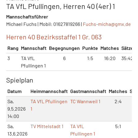
TA VfL Pfullingen, Herren 40 (4er) 1
Mannschaftsführer
Michael Fuchs | Mobil: 01627819266 |
Fuchs-micha@
gmx.de
Herren 40 Bezirksstaffel 1 Gr. 063
Rang
Mannschaft
Begegnungen
Punkte
Matches
Sätze
3
TA VfL
6
1:5
16:20
35:42
Pfullingen 1
Spielplan
Datum
Heimmannschaft
Gastmannschaft
Matches
Sät
Sa,
TA VfL Pfullingen
TC Wannweil 1
2:4
5:
9.5.2026
1
14:00
Sa,
TV Mittelstadt 1
TA VfL
5:1
11:
13.6.2026
Pfullingen 1