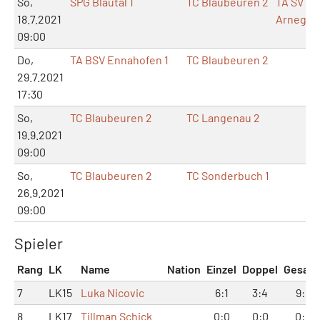
So,
SPG Blautal 1
TC Blaubeuren 2
TA SV
18.7.2021
Arnegg
09:00
Do,
TA BSV Ennahofen 1
TC Blaubeuren 2
29.7.2021
17:30
So,
TC Blaubeuren 2
TC Langenau 2
19.9.2021
09:00
So,
TC Blaubeuren 2
TC Sonderbuch 1
26.9.2021
09:00
Spieler
Rang
LK
Name
Nation
Einzel
Doppel
Gesam
7
LK15
Luka Nicovic
6:1
3:4
9:5
8
LK17
Tillman Schick
0:0
0:0
0:0