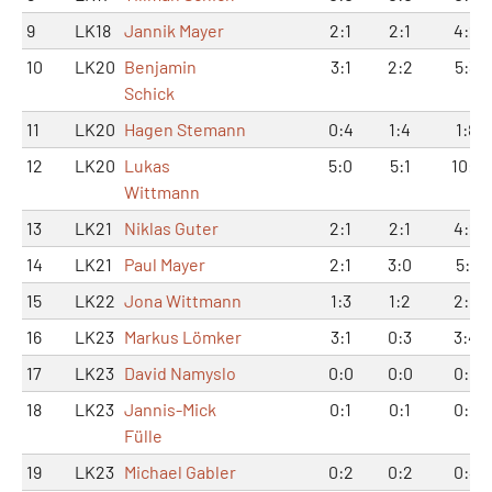
9
LK18
Jannik Mayer
2:1
2:1
4:2
10
LK20
Benjamin
3:1
2:2
5:3
Schick
11
LK20
Hagen Stemann
0:4
1:4
1:8
12
LK20
Lukas
5:0
5:1
10:1
Wittmann
13
LK21
Niklas Guter
2:1
2:1
4:2
14
LK21
Paul Mayer
2:1
3:0
5:1
15
LK22
Jona Wittmann
1:3
1:2
2:5
16
LK23
Markus Lömker
3:1
0:3
3:4
17
LK23
David Namyslo
0:0
0:0
0:0
18
LK23
Jannis-Mick
0:1
0:1
0:2
Fülle
19
LK23
Michael Gabler
0:2
0:2
0:4