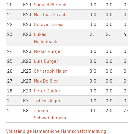
20
LK23
Samuel Pfetsch
0:0
0:0
0:0
21
LK23
Matthias Straub
0:0
0:0
0:0
22
LK23
Octavio Laraia
0:0
0:0
0:0
23
LK23
Lukas
2:1
2:1
4:2
Hollenbach
24
LK23
Niklas Burger
0:0
0:0
0:0
25
LK23
Luis Burger
0:0
0:0
0:0
26
LK23
Christoph Maier
0:0
0:0
0:0
27
LK23
Max Deißler
0:0
0:0
0:0
28
LK23
Peter Dußler
0:0
0:0
0:0
1
LK7
Tobias Jäger
0:0
0:0
0:0
2
LK8
Jochen
1:1
2:0
3:1
Schwendemann
Vollständige Namentliche Mannschaftsmeldung...