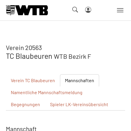
Skip to main navigation
Springe zum Seiteninhalt
Skip to page footer
Verein 20563
TC Blaubeuren
WTB Bezirk F
Verein
TC Blaubeuren
Mannschaften
Namentliche
Mannschaftsmeldung
Begegnungen
Spieler
LK-Vereinsübersicht
Mannschaft