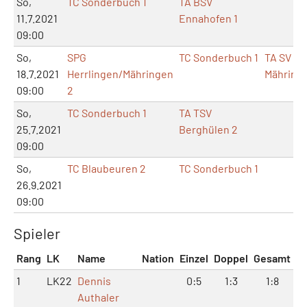
So,
TC Sonderbuch 1
TA BSV
11.7.2021
Ennahofen 1
09:00
So,
SPG
TC Sonderbuch 1
TA SV
18.7.2021
Herrlingen/Mähringen
Mähring
09:00
2
So,
TC Sonderbuch 1
TA TSV
25.7.2021
Berghülen 2
09:00
So,
TC Blaubeuren 2
TC Sonderbuch 1
26.9.2021
09:00
Spieler
Rang
LK
Name
Nation
Einzel
Doppel
Gesamt
1
LK22
Dennis
0:5
1:3
1:8
Authaler