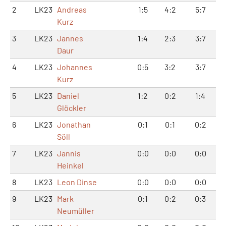
2
LK23
Andreas
1:5
4:2
5:7
Kurz
3
LK23
Jannes
1:4
2:3
3:7
Daur
4
LK23
Johannes
0:5
3:2
3:7
Kurz
5
LK23
Daniel
1:2
0:2
1:4
Glöckler
6
LK23
Jonathan
0:1
0:1
0:2
Söll
7
LK23
Jannis
0:0
0:0
0:0
Heinkel
8
LK23
Leon Dinse
0:0
0:0
0:0
9
LK23
Mark
0:1
0:2
0:3
Neumüller