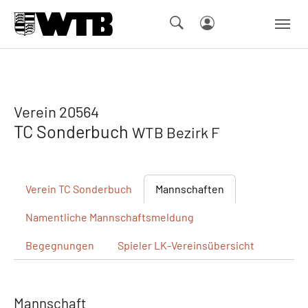
Skip to main navigation
Springe zum Seiteninhalt
Skip to page footer
Verein 20564
TC Sonderbuch
WTB Bezirk F
Verein
TC Sonderbuch
Mannschaften
Namentliche
Mannschaftsmeldung
Begegnungen
Spieler
LK-Vereinsübersicht
Mannschaft