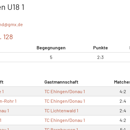
n U18 1
and@
gmx.de
. 128
Begegnungen
Punkte
5
2:3
ft
Gastmannschaft
Matche
 1
TC Ehingen/Donau 1
4:2
n-Rohr 1
TC Ehingen/Donau 1
2:4
au 1
TC Lichtenwald 1
2:4
1
TC Ehingen/Donau 1
4:2
au 1
TC Bernhausen 1
5:1