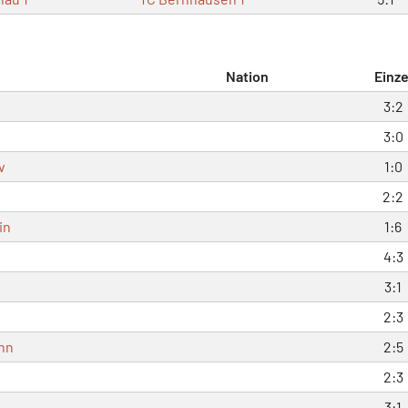
Nation
Einze
3:2
3:0
v
1:0
2:2
in
1:6
4:3
3:1
2:3
nn
2:5
2:3
3:1