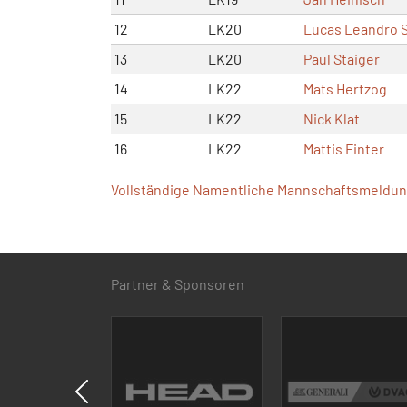
12
LK20
Lucas Leandro 
13
LK20
Paul Staiger
14
LK22
Mats Hertzog
15
LK22
Nick Klat
16
LK22
Mattis Finter
Vollständige Namentliche Mannschaftsmeldung
Partner & Sponsoren