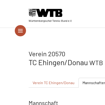
Skip to main navigation
Springe zum Seiteninhalt
Skip to page footer
Württembergischer Tennis-Bund e.V.
Verein 20570
TC Ehingen/Donau
WTB 
Verein
TC Ehingen/Donau
Mannschafte
Mannschaft