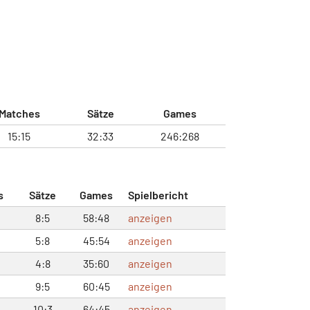
Matches
Sätze
Games
15:15
32:33
246:268
s
Sätze
Games
Spielbericht
8:5
58:48
anzeigen
5:8
45:54
anzeigen
4:8
35:60
anzeigen
9:5
60:45
anzeigen
10:3
64:45
anzeigen