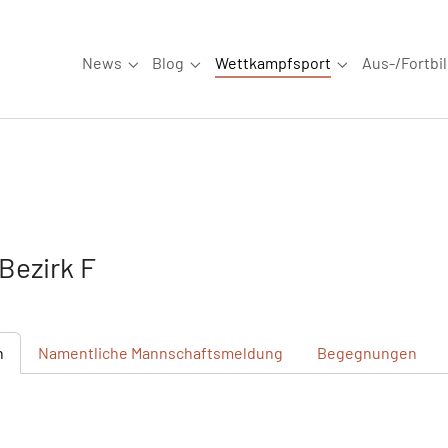
News
Blog
Wettkampfsport
Aus-/Fortbi
Submenu for "News"
Submenu for "Blog"
Submenu for "W
Bezirk F
n
Namentliche
Mannschaftsmeldung
Begegnungen