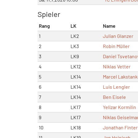
Spieler
Rang
LK
Name
1
LK2
Julian Glanzer
2
LK3
Robin Müller
3
LK9
Daniel Tsvetano
4
LK12
Niklas Vetter
5
LK14
Marcel Lakstank
6
LK14
Luis Lengler
7
LK14
Ben Eisele
8
LK17
Yelizar Kormilin
9
LK17
Niklas Geiselma
10
LK18
Jonathan Finter
11
LK19
Jan Heinisch