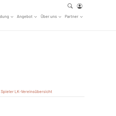
ldung
Angebot
Über uns
Partner
ettkampfsport"
Submenu for "Aus-/Fortbildung"
Submenu for "Angebot"
Submenu for "Über uns"
Submenu for "Partn
Spieler
LK-Vereinsübersicht