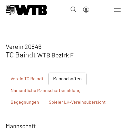
Skip to main navigation
Springe zum Seiteninhalt
Skip to page footer
Verein 20846
TC Baindt
WTB Bezirk F
Verein
TC Baindt
Mannschaften
Namentliche
Mannschaftsmeldung
Begegnungen
Spieler
LK-Vereinsübersicht
Mannschaft