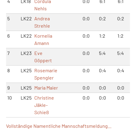
4
LK18
Cordula
0:0
6:1
6:1
Nehls
5
LK22
Andrea
0:0
0:2
0:2
Strehle
6
LK22
Kornelia
0:0
1:2
1:2
Amann
7
LK23
Eve
0:0
5:4
5:4
Göppert
8
LK25
Rosemarie
0:0
0:4
0:4
Spengler
9
LK25
Maria Maier
0:0
0:0
0:0
10
LK25
Christine
0:0
0:0
0:0
Jäkle-
Schieß
Vollständige Namentliche Mannschaftsmeldung...