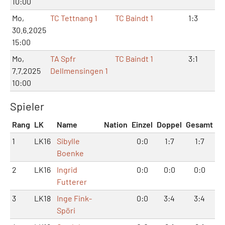
10:00
Mo,
TC Tettnang 1
TC Baindt 1
1:3
3:
30.6.2025
15:00
Mo,
TA Spfr
TC Baindt 1
3:1
6:
7.7.2025
Dellmensingen 1
10:00
Spieler
Rang
LK
Name
Nation
Einzel
Doppel
Gesamt
1
LK16
Sibylle
0:0
1:7
1:7
Boenke
2
LK16
Ingrid
0:0
0:0
0:0
Futterer
3
LK18
Inge Fink-
0:0
3:4
3:4
Spöri