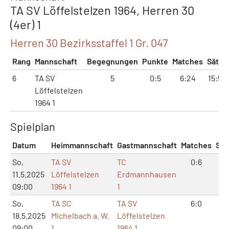
TA SV Löffelstelzen 1964, Herren 30
(4er) 1
Herren 30 Bezirksstaffel 1 Gr. 047
Rang
Mannschaft
Begegnungen
Punkte
Matches
Sätze
6
TA SV
5
0:5
6:24
15:50
Löffelstelzen
1964 1
Spielplan
Datum
Heimmannschaft
Gastmannschaft
Matches
Sät
So,
TA SV
TC
0:6
0:
11.5.2025
Löffelstelzen
Erdmannhausen
09:00
1964 1
1
So,
TA SC
TA SV
6:0
12
18.5.2025
Michelbach a. W.
Löffelstelzen
09:00
1
1964 1