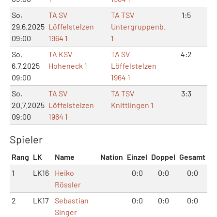
So,
TA SV
TA TSV
1:5
3:1
29.6.2025
Löffelstelzen
Untergruppenb.
09:00
1964 1
1
So,
TA KSV
TA SV
4:2
8:
6.7.2025
Hoheneck 1
Löffelstelzen
09:00
1964 1
So,
TA SV
TA TSV
3:3
6:
20.7.2025
Löffelstelzen
Knittlingen 1
09:00
1964 1
Spieler
Rang
LK
Name
Nation
Einzel
Doppel
Gesamt
1
LK16
Heiko
0:0
0:0
0:0
Rössler
2
LK17
Sebastian
0:0
0:0
0:0
Singer