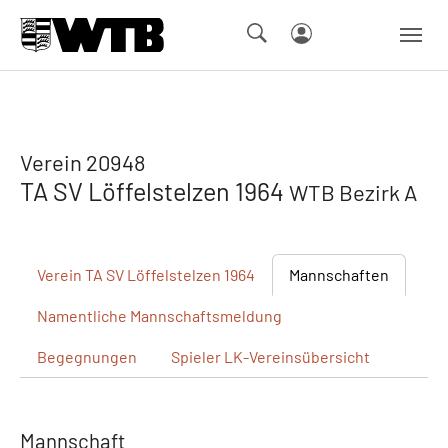
Skip to main navigation
Springe zum Seiteninhalt
Skip to page footer
Verein 20948
TA SV Löffelstelzen 1964
WTB Bezirk A
Verein
TA SV Löffelstelzen 1964
Mannschaften
Namentliche
Mannschaftsmeldung
Begegnungen
Spieler
LK-Vereinsübersicht
Mannschaft