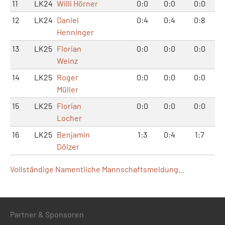
11
LK24
Willi Hörner
0:0
0:0
0:0
12
LK24
Daniel
0:4
0:4
0:8
Henninger
13
LK25
Florian
0:0
0:0
0:0
Weinz
14
LK25
Roger
0:0
0:0
0:0
Müller
15
LK25
Florian
0:0
0:0
0:0
Locher
16
LK25
Benjamin
1:3
0:4
1:7
Dölzer
Vollständige Namentliche Mannschaftsmeldung...
Partner & Sponsoren