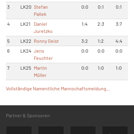
3
LK20
Stefan
0:0
0:1
0:1
Pallek
4
LK21
Daniel
1:4
2:3
3:7
Juretzko
5
LK22
Ronny Geist
3:2
1:2
4:4
6
LK24
Jens
0:0
0:0
0:0
Feuchter
7
LK25
Martin
0:0
1:0
1:0
Müller
Vollständige Namentliche Mannschaftsmeldung...
Partner & Sponsoren