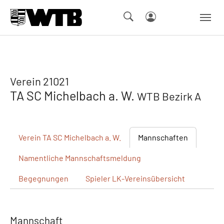
Skip to main navigation
Springe zum Seiteninhalt
Skip to page footer
Verein 21021
TA SC Michelbach a. W.
WTB Bezirk A
Verein
TA SC Michelbach a. W.
Mannschaften
Namentliche
Mannschaftsmeldung
Begegnungen
Spieler
LK-Vereinsübersicht
Mannschaft