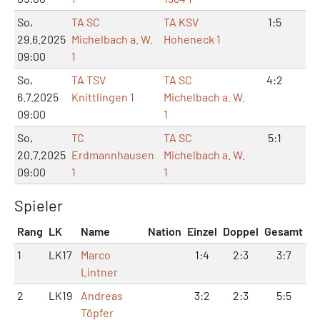
So,
TA SC
TA KSV
1:5
3:
29.6.2025
Michelbach a. W.
Hoheneck 1
09:00
1
So,
TA TSV
TA SC
4:2
8:
6.7.2025
Knittlingen 1
Michelbach a. W.
09:00
1
So,
TC
TA SC
5:1
10
20.7.2025
Erdmannhausen
Michelbach a. W.
09:00
1
1
Spieler
Rang
LK
Name
Nation
Einzel
Doppel
Gesamt
1
LK17
Marco
1:4
2:3
3:7
Lintner
2
LK19
Andreas
3:2
2:3
5:5
Töpfer