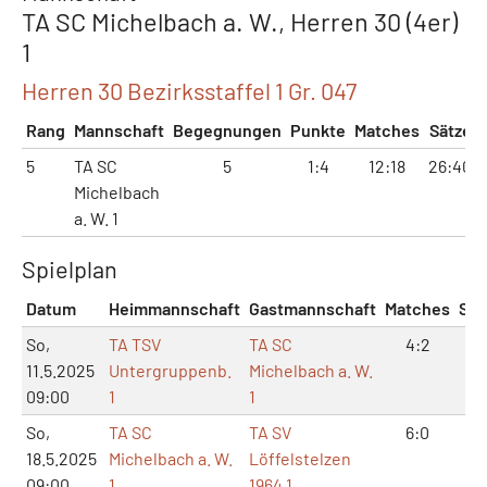
TA SC Michelbach a. W., Herren 30 (4er)
1
Herren 30 Bezirksstaffel 1 Gr. 047
Rang
Mannschaft
Begegnungen
Punkte
Matches
Sätze
5
TA SC
5
1:4
12:18
26:40
Michelbach
a. W. 1
Spielplan
Datum
Heimmannschaft
Gastmannschaft
Matches
Sät
So,
TA TSV
TA SC
4:2
10
11.5.2025
Untergruppenb.
Michelbach a. W.
09:00
1
1
So,
TA SC
TA SV
6:0
12
18.5.2025
Michelbach a. W.
Löffelstelzen
09:00
1
1964 1