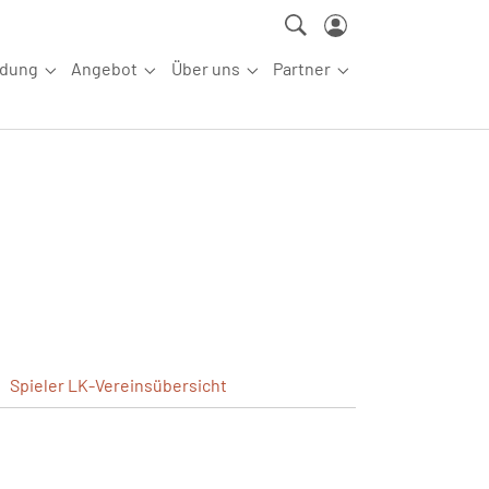
ldung
Angebot
Über uns
Partner
ettkampfsport"
Submenu for "Aus-/Fortbildung"
Submenu for "Angebot"
Submenu for "Über uns"
Submenu for "Partn
Spieler
LK-Vereinsübersicht