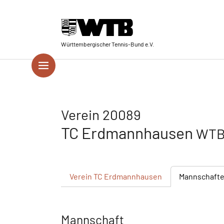
Skip to main navigation
Springe zum Seiteninhalt
Skip to page footer
Württembergischer Tennis-Bund e.V.
Verein 20089
TC Erdmannhausen
WTB 
Verein
TC Erdmannhausen
Mannschaft
Mannschaft