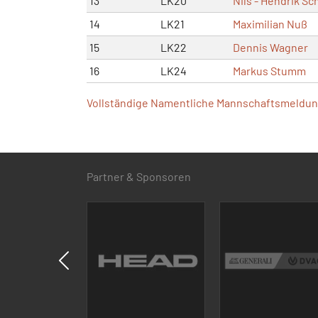
13
LK20
Nils - Hendrik Sc
14
LK21
Maximilian Nuß
15
LK22
Dennis Wagner
16
LK24
Markus Stumm
Vollständige Namentliche Mannschaftsmeldung
Partner & Sponsoren