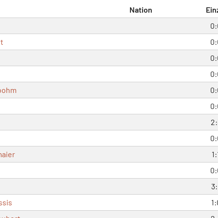
Nation
Ein
0:
t
0:
0:
0:
bohm
0:
0:
2:
0:
maier
1:
0:
3:
ssis
1: