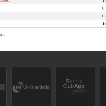
hubert
2:
0:
0:
1:
...