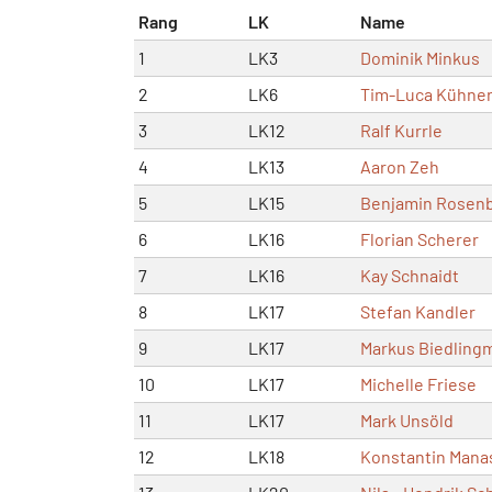
Rang
LK
Name
1
LK3
Dominik Minkus
2
LK6
Tim-Luca Kühner
3
LK12
Ralf Kurrle
4
LK13
Aaron Zeh
5
LK15
Benjamin Rosen
6
LK16
Florian Scherer
7
LK16
Kay Schnaidt
8
LK17
Stefan Kandler
9
LK17
Markus Biedling
10
LK17
Michelle Friese
11
LK17
Mark Unsöld
12
LK18
Konstantin Mana