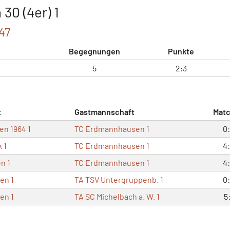
30 (4er) 1
47
Begegnungen
Punkte
5
2:3
t
Gastmannschaft
Mat
en 1964 1
TC Erdmannhausen 1
0
 1
TC Erdmannhausen 1
4
n 1
TC Erdmannhausen 1
4
en 1
TA TSV Untergruppenb. 1
0
en 1
TA SC Michelbach a. W. 1
5