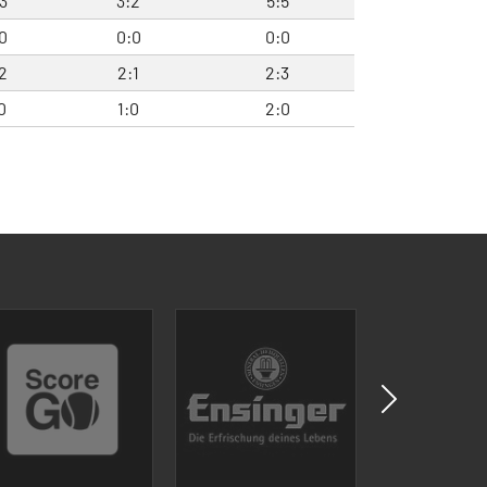
3
3:2
5:5
0
0:0
0:0
2
2:1
2:3
0
1:0
2:0