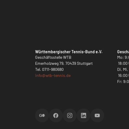
Württembergischer Tennis-Bund e.V.
Geschä
Geschäftsstelle WTB
Mo: 9:
Emerholzweg 79, 70439 Stuttgart
18:00 
Tel.
0711-980680
Di, Mi
info@
wtb-tennis.de
16:00 
Fr: 9:
ScoreGO
Facebook
Instagram
LinkedIn
YouTube