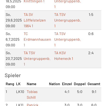
18.5.2025
Knittlingen 1
Untergruppenb.
09:00
1
So,
TA SV
TA TSV
1:5
3:1
29.6.2025
Löffelstelzen
Untergruppenb.
09:00
1964 1
1
So,
TC
TA TSV
0:6
0:
6.7.2025
Erdmannhausen
Untergruppenb.
09:00
1
1
So,
TA TSV
TA KSV
2:4
6:
20.7.2025
Untergruppenb.
Hoheneck 1
09:00
1
Spieler
Rang
LK
Name
Nation
Einzel
Doppel
Gesamt
1
LK10
Tobias
4:1
5:0
9:1
Schill
2
LK11
Patrick
3:0
3:0
6:0