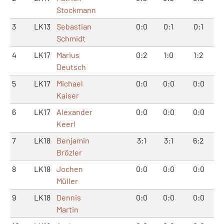
Stockmann
3
LK13
Sebastian
0:0
0:1
0:1
Schmidt
4
LK17
Marius
0:2
1:0
1:2
Deutsch
5
LK17
Michael
0:0
0:0
0:0
Kaiser
6
LK17
Alexander
0:0
0:0
0:0
Keerl
7
LK18
Benjamin
3:1
3:1
6:2
Brözler
8
LK18
Jochen
0:0
0:0
0:0
Müller
9
LK18
Dennis
0:0
0:0
0:0
Martin