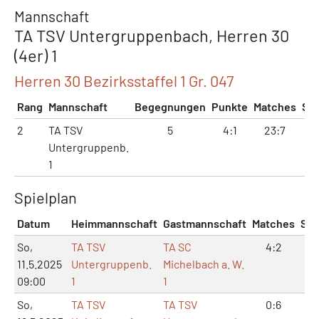
Mannschaft
TA TSV Untergruppenbach, Herren 30
(4er) 1
Herren 30 Bezirksstaffel 1 Gr. 047
Rang
Mannschaft
Begegnungen
Punkte
Matches
Sät
2
TA TSV
5
4:1
23:7
51:
Untergruppenb.
1
Spielplan
Datum
Heimmannschaft
Gastmannschaft
Matches
Sät
So,
TA TSV
TA SC
4:2
10
11.5.2025
Untergruppenb.
Michelbach a. W.
09:00
1
1
So,
TA TSV
TA TSV
0:6
2: