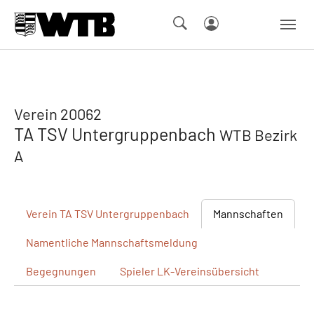
Skip to main navigation
Springe zum Seiteninhalt
Skip to page footer
Verein 20062
TA TSV Untergruppenbach
WTB Bezirk
A
Verein
TA TSV Untergruppenbach
Mannschaften
Namentliche
Mannschaftsmeldung
Begegnungen
Spieler
LK-Vereinsübersicht