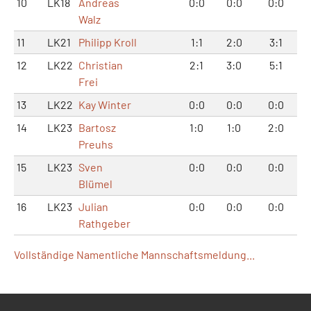
10
LK18
Andreas
0:0
0:0
0:0
Walz
11
LK21
Philipp Kroll
1:1
2:0
3:1
12
LK22
Christian
2:1
3:0
5:1
Frei
13
LK22
Kay Winter
0:0
0:0
0:0
14
LK23
Bartosz
1:0
1:0
2:0
Preuhs
15
LK23
Sven
0:0
0:0
0:0
Blümel
16
LK23
Julian
0:0
0:0
0:0
Rathgeber
Vollständige Namentliche Mannschaftsmeldung...