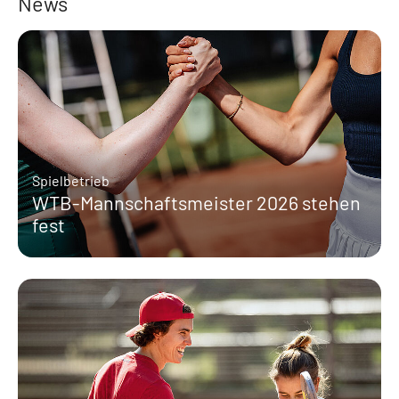
News
Spielbetrieb
WTB-Mannschaftsmeister 2026 stehen
fest