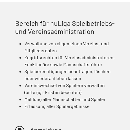
Bereich für nuLiga Spielbetriebs-
und Vereinsadministration
Verwaltung von allgemeinen Vereins- und
Mitgliederdaten
Zugriffsrechten für Vereinsadministratoren,
Funktionäre sowie Mannschaftsführer
Spielberechtigungen beantragen, löschen
oder wiederaufleben lassen
Vereinswechsel von Spielern verwalten
(bitte ggf. Fristen beachten)
Meldung aller Mannschaften und Spieler
Erfassung aller Spielergebnisse
Anmeldung