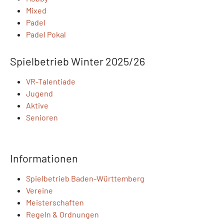
Mixed
Padel
Padel Pokal
Spielbetrieb Winter 2025/26
VR-Talentiade
Jugend
Aktive
Senioren
Informationen
Spielbetrieb Baden-Württemberg
Vereine
Meisterschaften
Regeln & Ordnungen