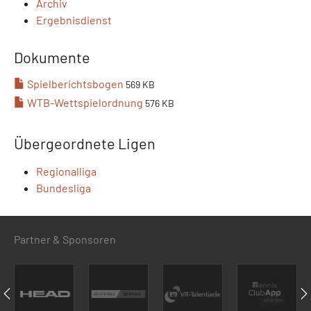
Archiv
Ergebnisdienst
Dokumente
Spielberichtsbogen
569 KB
WTB-Wettspielordnung
576 KB
Übergeordnete Ligen
Regionalliga
Bundesliga
Partner & Sponsoren