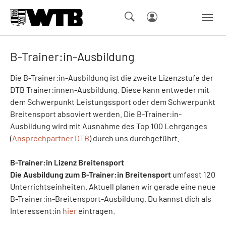
Skip to main navigation
Springe zum Seiteninhalt
Skip to page footer
B-Trainer:in-Ausbildung
Die B-Trainer:in-Ausbildung ist die zweite Lizenzstufe der
DTB Trainer:innen-Ausbildung. Diese kann entweder mit
dem Schwerpunkt Leistungssport oder dem Schwerpunkt
Breitensport absoviert werden. Die B-Trainer:in-
Ausbildung wird mit Ausnahme des Top 100 Lehrganges
(
Ansprechpartner DTB
) durch uns durchgeführt.
B-Trainer:in Lizenz Breitensport
Die Ausbildung zum B-Trainer:in Breitensport
umfasst 120
Unterrichtseinheiten. Aktuell planen wir gerade eine neue
B-Trainer:in-Breitensport-Ausbildung. Du kannst dich als
Interessent:in
hier
eintragen.