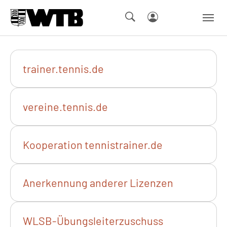
Skip to main navigation
Springe zum Seiteninhalt
Skip to page footer
trainer.tennis.de
vereine.tennis.de
Kooperation tennistrainer.de
Anerkennung anderer Lizenzen
WLSB-Übungsleiterzuschuss