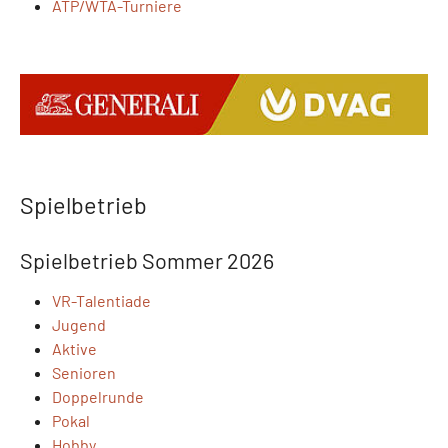
ATP/WTA-Turniere
Spielbetrieb
Spielbetrieb Sommer 2026
VR-Talentiade
Jugend
Aktive
Senioren
Doppelrunde
Pokal
Hobby