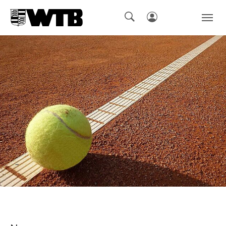
Skip to main navigation
Springe zum Seiteninhalt
Skip to page footer
_