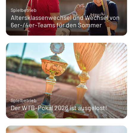
Spielbetrieb
Altersklassenwechsel und Wechsel von
6er-/4er-Teams für den Sommer
Spielbetrieb
Der WTB-Pokal 2026 ist ausgelost!