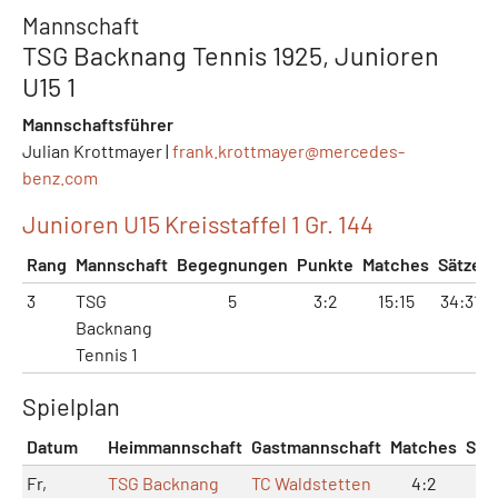
Mannschaft
TSG Backnang Tennis 1925, Junioren
U15 1
Mannschaftsführer
Julian Krottmayer |
frank.krottmayer@
mercedes-
benz.com
Junioren U15 Kreisstaffel 1 Gr. 144
Rang
Mannschaft
Begegnungen
Punkte
Matches
Sätze
3
TSG
5
3:2
15:15
34:31
Backnang
Tennis 1
Spielplan
Datum
Heimmannschaft
Gastmannschaft
Matches
Sät
Fr,
TSG Backnang
TC Waldstetten
4:2
9: