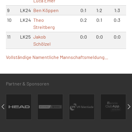
Luca Emer
9
LK24
Ben Köppen
0:1
1:2
1:3
10
LK24
Theo
0:2
0:1
0:3
Streitberg
11
LK25
Jakob
0:0
0:0
0:0
Schölzel
Vollständige Namentliche Mannschaftsmeldung...
Partner & Sponsoren