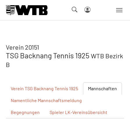
Skip to main navigation
Springe zum Seiteninhalt
Skip to page footer
Verein 20151
TSG Backnang Tennis 1925
WTB Bezirk
B
Verein
TSG Backnang Tennis 1925
Mannschaften
Namentliche
Mannschaftsmeldung
Begegnungen
Spieler
LK-Vereinsübersicht