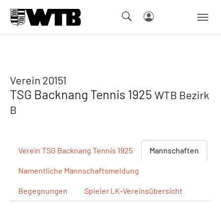
Skip to main navigation
Springe zum Seiteninhalt
Skip to page footer
Verein 20151
TSG Backnang Tennis 1925
WTB Bezirk
B
Verein
TSG Backnang Tennis 1925
Mannschaften
Namentliche
Mannschaftsmeldung
Begegnungen
Spieler
LK-Vereinsübersicht