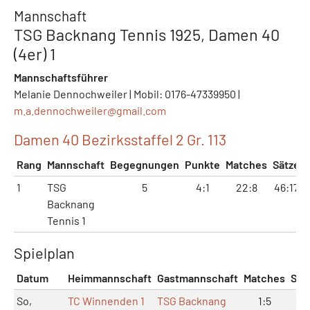
Mannschaft
TSG Backnang Tennis 1925, Damen 40
(4er) 1
Mannschaftsführer
Melanie Dennochweiler | Mobil: 0176-47339950 |
m.a.dennochweiler@
gmail.com
Damen 40 Bezirksstaffel 2 Gr. 113
Rang
Mannschaft
Begegnungen
Punkte
Matches
Sätze
1
TSG
5
4:1
22:8
46:17
3
Backnang
Tennis 1
Spielplan
Datum
Heimmannschaft
Gastmannschaft
Matches
Sät
So,
TC Winnenden 1
TSG Backnang
1:5
2:1