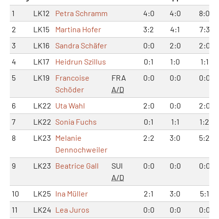
1
LK12
Petra Schramm
4:0
4:0
8:0
2
LK15
Martina Hofer
3:2
4:1
7:3
3
LK16
Sandra Schäfer
0:0
2:0
2:0
4
LK17
Heidrun Szillus
0:1
1:0
1:1
5
LK19
Francoise
FRA
0:0
0:0
0:0
Schöder
A/D
6
LK22
Uta Wahl
2:0
0:0
2:0
7
LK22
Sonia Fuchs
0:1
1:1
1:2
8
LK23
Melanie
2:2
3:0
5:2
Dennochweiler
9
LK23
Beatrice Gall
SUI
0:0
0:0
0:0
A/D
10
LK25
Ina Müller
2:1
3:0
5:1
11
LK24
Lea Juros
0:0
0:0
0:0