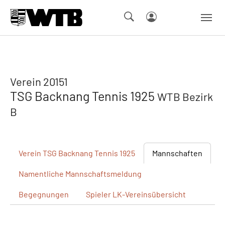
Skip to main navigation
Springe zum Seiteninhalt
Skip to page footer
Verein 20151
TSG Backnang Tennis 1925
WTB Bezirk
B
Verein
TSG Backnang Tennis 1925
Mannschaften
Namentliche
Mannschaftsmeldung
Begegnungen
Spieler
LK-Vereinsübersicht