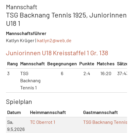
Mannschaft
TSG Backnang Tennis 1925, Juniorinnen
U18 1
Mannschaftsführer
Katlyn Krüger |
katlyn2@
web.de
Juniorinnen U18 Kreisstaffel 1 Gr. 138
Rang
Mannschaft
Begegnungen
Punkte
Matches
Sätze
3
TSG
6
2:4
16:20
37:43
Backnang
Tennis 1
Spielplan
Datum
Heimmannschaft
Gastmannschaft
Sa,
TC Oberrot 1
TSG Backnang Tennis 1
9.5.2026