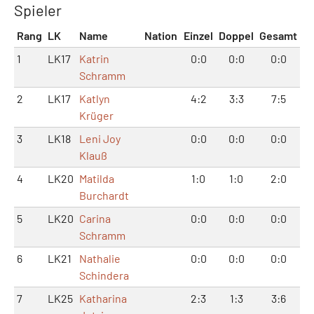
Spieler
Rang
LK
Name
Nation
Einzel
Doppel
Gesamt
1
LK17
Katrin
0:0
0:0
0:0
Schramm
2
LK17
Katlyn
4:2
3:3
7:5
Krüger
3
LK18
Leni Joy
0:0
0:0
0:0
Klauß
4
LK20
Matilda
1:0
1:0
2:0
Burchardt
5
LK20
Carina
0:0
0:0
0:0
Schramm
6
LK21
Nathalie
0:0
0:0
0:0
Schindera
7
LK25
Katharina
2:3
1:3
3:6