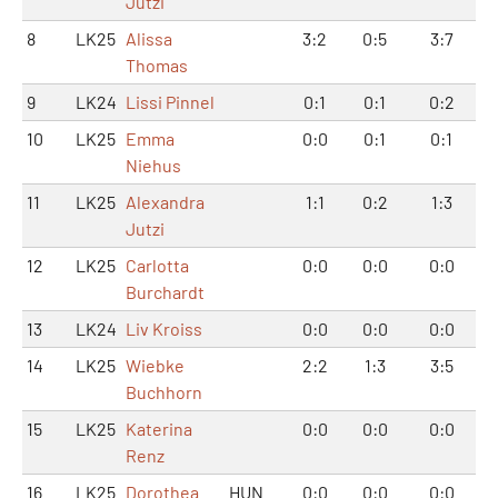
Jutzi
8
LK25
Alissa
3:2
0:5
3:7
Thomas
9
LK24
Lissi Pinnel
0:1
0:1
0:2
10
LK25
Emma
0:0
0:1
0:1
Niehus
11
LK25
Alexandra
1:1
0:2
1:3
Jutzi
12
LK25
Carlotta
0:0
0:0
0:0
Burchardt
13
LK24
Liv Kroiss
0:0
0:0
0:0
14
LK25
Wiebke
2:2
1:3
3:5
Buchhorn
15
LK25
Katerina
0:0
0:0
0:0
Renz
16
LK25
Dorothea
HUN
0:0
0:0
0:0