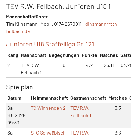
TEV R.W. Fellbach, Junioren U18 1
Mannschaftsführer
Tim Klinsmann | Mobil: 0174 2670011 |
klinsmann@
tev-
fellbach.de
Junioren U18 Staffelliga Gr. 121
Rang
Mannschaft
Begegnungen
Punkte
Matches
Sätze
2
TEV R.W.
6
4:2
25:11
53:28
Fellbach 1
Spielplan
Datum
Heimmannschaft
Gastmannschaft
Matches
Sät
Sa,
TC Winnenden 2
TEV R.W.
3:3
6:
9.5.2026
Fellbach 1
09:30
Sa,
STC Schwäbisch
TEV R.W.
3:3
8: