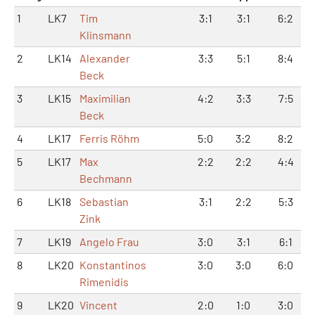
1
LK7
Tim
3:1
3:1
6:2
Klinsmann
2
LK14
Alexander
3:3
5:1
8:4
Beck
3
LK15
Maximilian
4:2
3:3
7:5
Beck
4
LK17
Ferris Röhm
5:0
3:2
8:2
5
LK17
Max
2:2
2:2
4:4
Bechmann
6
LK18
Sebastian
3:1
2:2
5:3
Zink
7
LK19
Angelo Frau
3:0
3:1
6:1
8
LK20
Konstantinos
3:0
3:0
6:0
Rimenidis
9
LK20
Vincent
2:0
1:0
3:0