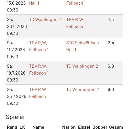
13.6.2026
Hall 1
Fellbach 1
09:30
Sa,
TC Waiblingen 2
TEV R.W.
1:5
3:
20.6.2026
Fellbach 1
09:30
Sa,
TEV R.W.
STC Schwäbisch
2:4
4:
11.7.2026
Fellbach 1
Hall 1
09:30
Sa,
TEV R.W.
TC Waiblingen 2
6:0
12
18.7.2026
Fellbach 1
09:30
Sa,
TEV R.W.
TC Winnenden 2
6:0
12
25.7.2026
Fellbach 1
09:30
Spieler
Rang
LK
Name
Nation
Einzel
Doppel
Gesamt