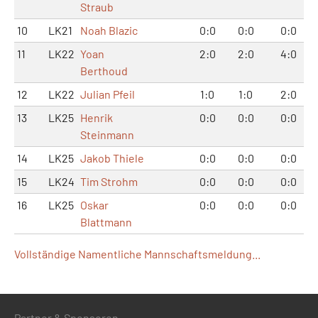
Straub
10
LK21
Noah Blazic
0:0
0:0
0:0
11
LK22
Yoan
2:0
2:0
4:0
Berthoud
12
LK22
Julian Pfeil
1:0
1:0
2:0
13
LK25
Henrik
0:0
0:0
0:0
Steinmann
14
LK25
Jakob Thiele
0:0
0:0
0:0
15
LK24
Tim Strohm
0:0
0:0
0:0
16
LK25
Oskar
0:0
0:0
0:0
Blattmann
Vollständige Namentliche Mannschaftsmeldung...
Partner & Sponsoren