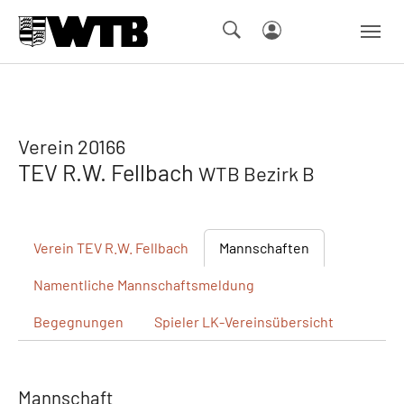
Skip to main navigation
Springe zum Seiteninhalt
Skip to page footer
Verein 20166
TEV R.W. Fellbach
WTB Bezirk B
Verein
TEV R.W. Fellbach
Mannschaften
Namentliche
Mannschaftsmeldung
Begegnungen
Spieler
LK-Vereinsübersicht
Mannschaft