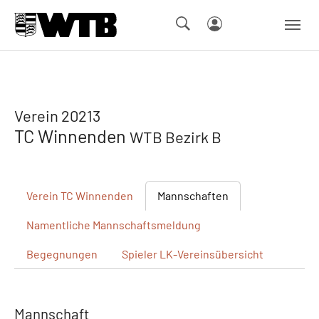
Skip to main navigation
Springe zum Seiteninhalt
Skip to page footer
Verein 20213
TC Winnenden
WTB Bezirk B
Verein
TC Winnenden
Mannschaften
Namentliche
Mannschaftsmeldung
Begegnungen
Spieler
LK-Vereinsübersicht
Mannschaft