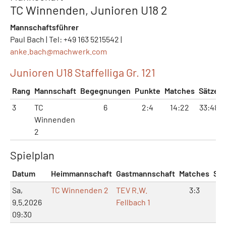
TC Winnenden, Junioren U18 2
Mannschaftsführer
Paul Bach | Tel: +49 163 5215542 |
anke.bach@
machwerk.com
Junioren U18 Staffelliga Gr. 121
Rang
Mannschaft
Begegnungen
Punkte
Matches
Sätze
3
TC
6
2:4
14:22
33:48
Winnenden
2
Spielplan
Datum
Heimmannschaft
Gastmannschaft
Matches
Sät
Sa,
TC Winnenden 2
TEV R.W.
3:3
6:
9.5.2026
Fellbach 1
09:30