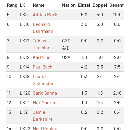
Rang
LK
Name
Nation
Einzel
Doppel
Gesamt
5
LK9
Adrian Mock
5:0
5:0
10:0
6
LK10
Leonard
3:0
3:0
6:0
Lahrmann
7
LK12
Tobias
CZE
0:0
0:0
0:0
Jecminek
A/D
8
LK12
Kai Miller
USA
1:0
1:0
2:0
9
LK14
Paul Bach
4:2
3:3
7:5
10
LK18
Laurin
0:3
2:1
2:4
Schneider
11
LK20
Carlo Sanna
1:5
1:5
2:10
12
LK21
Max Maurer
1:3
1:3
2:6
13
LK21
Jamie
0:2
0:2
0:4
Berkshire
14
LK22
Mael Robieu
0:0
0:0
0:0