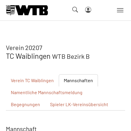
Skip to main navigation
Springe zum Seiteninhalt
Skip to page footer
Verein 20207
TC Waiblingen
WTB Bezirk B
Verein
TC Waiblingen
Mannschaften
Namentliche
Mannschaftsmeldung
Begegnungen
Spieler
LK-Vereinsübersicht
Mannschaft