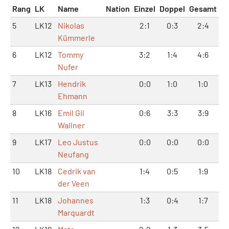
Rang
LK
Name
Nation
Einzel
Doppel
Gesamt
5
LK12
Nikolas
2:1
0:3
2:4
Kümmerle
6
LK12
Tommy
3:2
1:4
4:6
Nufer
7
LK13
Hendrik
0:0
1:0
1:0
Ehmann
8
LK16
Emil Gil
0:6
3:3
3:9
Wallner
9
LK17
Leo Justus
0:0
0:0
0:0
Neufang
10
LK18
Cedrik van
1:4
0:5
1:9
der Veen
11
LK18
Johannes
1:3
0:4
1:7
Marquardt