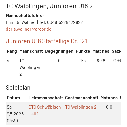
TC Waiblingen, Junioren U18 2
Mannschaftsführer
Emil Gil Wallner | Tel: 004915228472822 |
doris.wallner@
arcor.de
Junioren U18 Staffelliga Gr. 121
Rang
Mannschaft
Begegnungen
Punkte
Matches
Sätze
4
TC
6
1:5
8:28
21:59
Waiblingen
2
Spielplan
Datum
Heimmannschaft
Gastmannschaft
Matches
Sät
Sa,
STC Schwäbisch
TC Waiblingen 2
6:0
12
9.5.2026
Hall 1
09:30