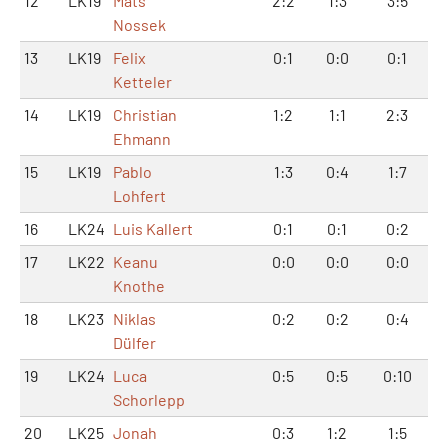
12
LK19
Mats
2:2
1:3
3:5
Nossek
13
LK19
Felix
0:1
0:0
0:1
Ketteler
14
LK19
Christian
1:2
1:1
2:3
Ehmann
15
LK19
Pablo
1:3
0:4
1:7
Lohfert
16
LK24
Luis Kallert
0:1
0:1
0:2
17
LK22
Keanu
0:0
0:0
0:0
Knothe
18
LK23
Niklas
0:2
0:2
0:4
Dülfer
19
LK24
Luca
0:5
0:5
0:10
Schorlepp
20
LK25
Jonah
0:3
1:2
1:5