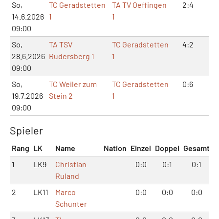
So,
TC Geradstetten
TA TV Oeffingen
2:4
6:
14.6.2026
1
1
09:00
So,
TA TSV
TC Geradstetten
4:2
9:
28.6.2026
Rudersberg 1
1
09:00
So,
TC Weiler zum
TC Geradstetten
0:6
0:
19.7.2026
Stein 2
1
09:00
Spieler
Rang
LK
Name
Nation
Einzel
Doppel
Gesamt
1
LK9
Christian
0:0
0:1
0:1
Ruland
2
LK11
Marco
0:0
0:0
0:0
Schunter