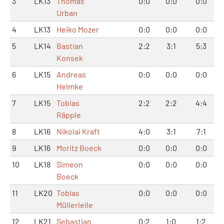
3
LK13
Thomas
0:0
0:0
0:0
Urban
4
LK13
Heiko Mozer
0:0
0:0
0:0
5
LK14
Bastian
2:2
3:1
5:3
Konsek
6
LK15
Andreas
0:0
0:0
0:0
Helmke
7
LK15
Tobias
2:2
2:2
4:4
Räpple
8
LK16
Nikolai Kraft
4:0
3:1
7:1
9
LK16
Moritz Boeck
0:0
0:0
0:0
10
LK18
Simeon
0:0
0:0
0:0
Boeck
11
LK20
Tobias
0:0
0:0
0:0
Müllerleile
12
LK21
Sebastian
0:2
1:0
1:2