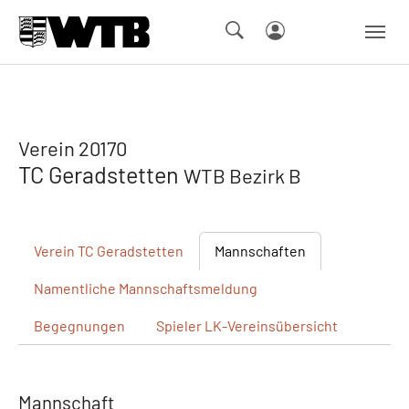
Skip to main navigation
Springe zum Seiteninhalt
Skip to page footer
Verein 20170
TC Geradstetten
WTB Bezirk B
Verein
TC Geradstetten
Mannschaften
Namentliche
Mannschaftsmeldung
Begegnungen
Spieler
LK-Vereinsübersicht
Mannschaft