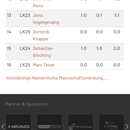
Roos
13
LK23
Jens
1:0
0:1
1:1
Vogelgesang
14
LK25
Dominik
0:0
0:0
0:0
Knappe
15
LK24
Sebastian
1:0
1:0
2:0
Bloching
16
LK25
Marc Tesar
0:0
0:0
0:0
Vollständige Namentliche Mannschaftsmeldung...
Partner & Sponsoren