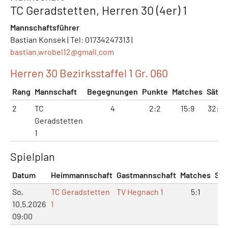
TC Geradstetten, Herren 30 (4er) 1
Mannschaftsführer
Bastian Konsek | Tel: 01734247313 |
bastian.wrobel12@
gmail.com
Herren 30 Bezirksstaffel 1 Gr. 060
Rang
Mannschaft
Begegnungen
Punkte
Matches
Sätze
2
TC
4
2:2
15:9
32:19
Geradstetten
1
Spielplan
Datum
Heimmannschaft
Gastmannschaft
Matches
Sät
So,
TC Geradstetten
TV Hegnach 1
5:1
10
10.5.2026
1
09:00