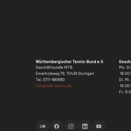
Württembergischer Tennis-Bund e.V.
Geschä
Geschäftsstelle WTB
Mo: 9:
Emerholzweg 79, 70439 Stuttgart
18:00 
Tel.
0711-980680
Di, Mi
info@
wtb-tennis.de
16:00 
Fr: 9:
ScoreGO
Facebook
Instagram
LinkedIn
YouTube