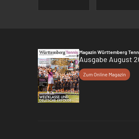
Magazin Württemberg Tenn
Ausgabe August 2
Zum Online Magazin