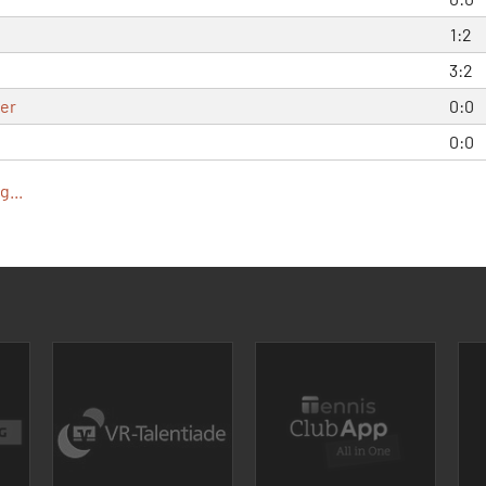
1:2
3:2
ger
0:0
0:0
...