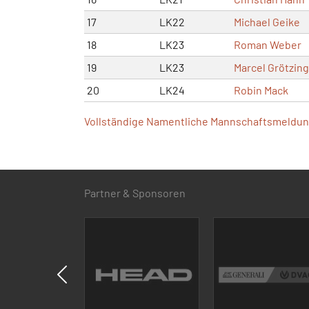
17
LK22
Michael Geike
18
LK23
Roman Weber
19
LK23
Marcel Grötzin
20
LK24
Robin Mack
Vollständige Namentliche Mannschaftsmeldung
Partner & Sponsoren