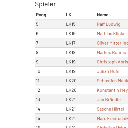
Spieler
Rang
LK
Name
5
LK15
Ralf Ludwig
6
LK16
Mathias Klinke
7
LK17
Oliver Mitterlin
8
LK18
Markus Bohms
9
LK19
Christoph Abri
10
LK19
Julian Muhl
11
LK20
Sebastian Muhl
12
LK20
Konstantin Mey
13
LK21
Jan Brändle
14
LK21
Sascha Härtel
15
LK21
Marc Frantschi
16
LK21
Christian Hahn