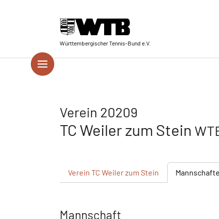
Skip to main navigation
Springe zum Seiteninhalt
Skip to page footer
Württembergischer Tennis-Bund e.V.
Verein 20209
TC Weiler zum Stein
WTB
Verein
TC Weiler zum Stein
Mannschaft
Mannschaft