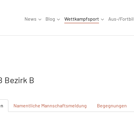
News
Blog
Wettkampfsport
Aus-/Fortbi
Submenu for "News"
Submenu for "Blog"
Submenu for "W
 Bezirk B
en
Namentliche
Mannschaftsmeldung
Begegnungen