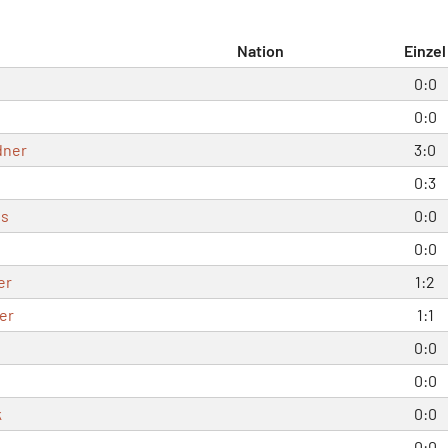
Nation
Einzel
0:0
0:0
dner
3:0
0:3
ss
0:0
0:0
er
1:2
er
1:1
0:0
0:0
k
0:0
0:0