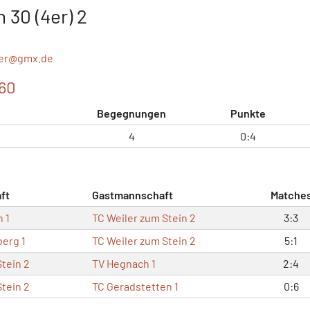
 30 (4er) 2
er@
gmx.de
060
Begegnungen
Punkte
4
0:4
ft
Gastmannschaft
Matche
 1
TC Weiler zum Stein 2
3:3
erg 1
TC Weiler zum Stein 2
5:1
Stein 2
TV Hegnach 1
2:4
Stein 2
TC Geradstetten 1
0:6