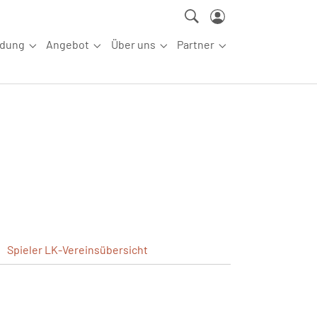
ldung
Angebot
Über uns
Partner
ettkampfsport"
Submenu for "Aus-/Fortbildung"
Submenu for "Angebot"
Submenu for "Über uns"
Submenu for "Partn
Spieler
LK-Vereinsübersicht