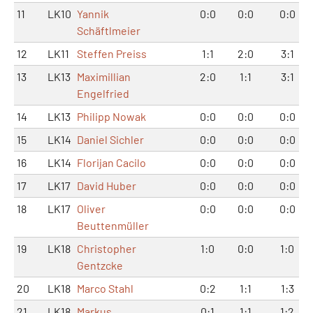
11
LK10
Yannik
0:0
0:0
0:0
Schäftlmeier
12
LK11
Steffen Preiss
1:1
2:0
3:1
13
LK13
Maximillian
2:0
1:1
3:1
Engelfried
14
LK13
Philipp Nowak
0:0
0:0
0:0
15
LK14
Daniel Sichler
0:0
0:0
0:0
16
LK14
Florijan Cacilo
0:0
0:0
0:0
17
LK17
David Huber
0:0
0:0
0:0
18
LK17
Oliver
0:0
0:0
0:0
Beuttenmüller
19
LK18
Christopher
1:0
0:0
1:0
Gentzcke
20
LK18
Marco Stahl
0:2
1:1
1:3
21
LK18
Markus
0:1
1:1
1:2