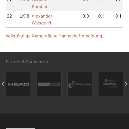
Knödler
22
LK18
Alexander
0:0
0:1
0:1
Walsdorff
Vollständige Namentliche Mannschaftsmeldung...
Partner & Sponsoren