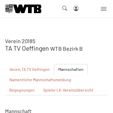
Skip to main navigation
Springe zum Seiteninhalt
Skip to page footer
Verein 20185
TA TV Oeffingen
WTB Bezirk B
Verein
TA TV Oeffingen
Mannschaften
Namentliche
Mannschaftsmeldung
Begegnungen
Spieler
LK-Vereinsübersicht
Mannschaft