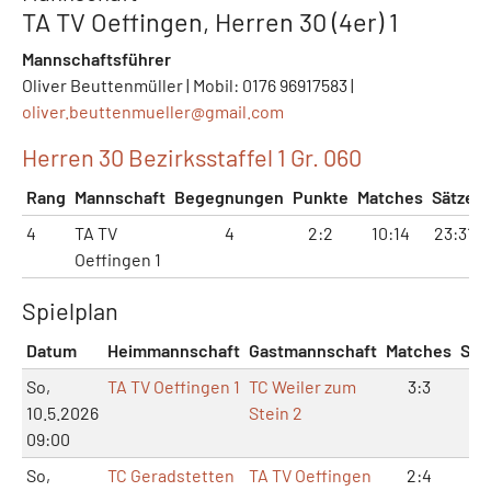
TA TV Oeffingen, Herren 30 (4er) 1
Mannschaftsführer
Oliver Beuttenmüller | Mobil: 0176 96917583 |
oliver.beuttenmueller@
gmail.com
Herren 30 Bezirksstaffel 1 Gr. 060
Rang
Mannschaft
Begegnungen
Punkte
Matches
Sätze
4
TA TV
4
2:2
10:14
23:31
Oeffingen 1
Spielplan
Datum
Heimmannschaft
Gastmannschaft
Matches
Sät
So,
TA TV Oeffingen 1
TC Weiler zum
3:3
7:
10.5.2026
Stein 2
09:00
So,
TC Geradstetten
TA TV Oeffingen
2:4
6: