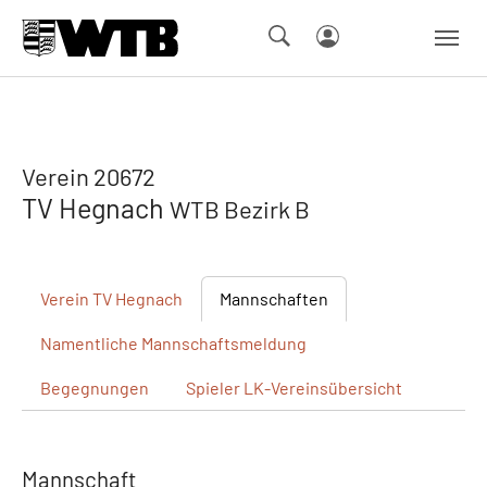
Skip to main navigation
Springe zum Seiteninhalt
Skip to page footer
Verein 20672
TV Hegnach
WTB Bezirk B
Verein
TV Hegnach
Mannschaften
Namentliche
Mannschaftsmeldung
Begegnungen
Spieler
LK-Vereinsübersicht
Mannschaft