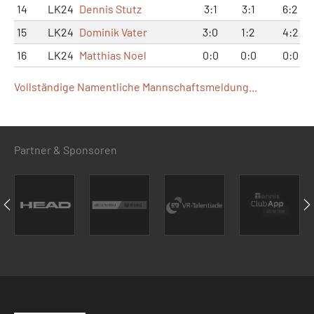
14
LK24
Dennis Stutz
3:1
3:1
6:2
15
LK24
Dominik Vater
3:0
1:2
4:2
16
LK24
Matthias Noel
0:0
0:0
0:0
Vollständige Namentliche Mannschaftsmeldung...
Partner & Sponsoren