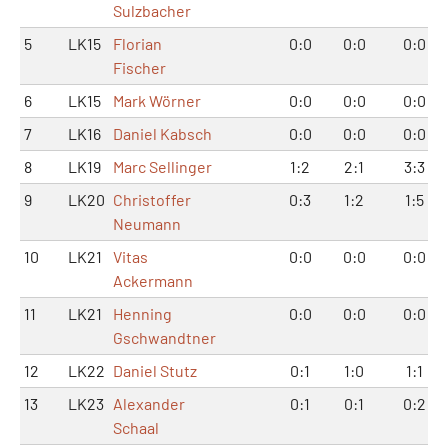
Sulzbacher
5
LK15
Florian
0:0
0:0
0:0
Fischer
6
LK15
Mark Wörner
0:0
0:0
0:0
7
LK16
Daniel Kabsch
0:0
0:0
0:0
8
LK19
Marc Sellinger
1:2
2:1
3:3
9
LK20
Christoffer
0:3
1:2
1:5
Neumann
10
LK21
Vitas
0:0
0:0
0:0
Ackermann
11
LK21
Henning
0:0
0:0
0:0
Gschwandtner
12
LK22
Daniel Stutz
0:1
1:0
1:1
13
LK23
Alexander
0:1
0:1
0:2
Schaal