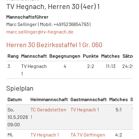
TV Hegnach, Herren 30 (4er) 1
Mannschaftsführer
Marc Sellinger | Mobil: +4915236654793 |
marc.sellinger@
tv-hegnach.de
Herren 30 Bezirksstaffel 1 Gr. 060
Rang
Mannschaft
Begegnungen
Punkte
Matches
Sätze
3
TV Hegnach
4
2:2
11:13
24:29
1
Spielplan
Datum
Heimmannschaft
Gastmannschaft
Matches
Sät
So,
TC Geradstetten
TV Hegnach 1
5:1
10:
10.5.2026
1
09:00
Mi,
TV Hegnach 1
TA TV Oeffingen
4:2
9: