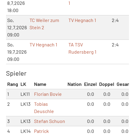
8.7.2026
1
18:00
So,
TC Weiler zum
TV Hegnach 1
2:4
4:
12.7.2026
Stein 2
09:00
So,
TV Hegnach 1
TA TSV
2:4
4:
19.7.2026
Rudersberg 1
09:00
Spieler
Rang
LK
Name
Nation
Einzel
Doppel
Gesamt
1
LK11
Florian Bovie
0:0
0:0
0:0
2
LK13
Tobias
0:0
0:0
0:0
Deuschle
3
LK13
Stefan Schuon
0:0
0:0
0:0
4
LK14
Patrick
0:0
0:0
0:0