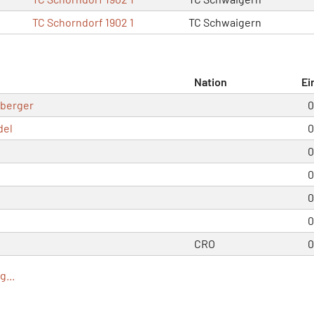
TC Schorndorf 1902 1
TC Schwaigern
Nation
Ei
sberger
0
del
0
0
0
0
0
CRO
0
...