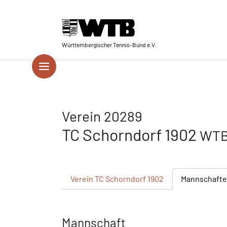
Skip to main navigation
Springe zum Seiteninhalt
Skip to page footer
Württembergischer Tennis-Bund e.V.
Verein 20289
TC Schorndorf 1902
WTB
Verein
TC Schorndorf 1902
Mannschaft
Mannschaft