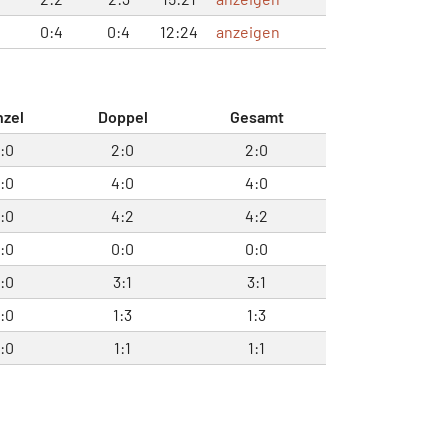
0:4
0:4
12:24
anzeigen
nzel
Doppel
Gesamt
:0
2:0
2:0
:0
4:0
4:0
:0
4:2
4:2
:0
0:0
0:0
:0
3:1
3:1
:0
1:3
1:3
:0
1:1
1:1