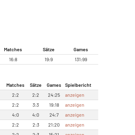
Matches
Sätze
Games
16:8
19:9
131:99
Matches
Sätze
Games
Spielbericht
2:2
2:2
24:25
anzeigen
2:2
3:3
19:18
anzeigen
4:0
4:0
24:7
anzeigen
2:2
2:3
21:20
anzeigen
2:2
2:3
15:21
anzeigen