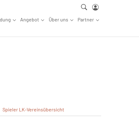
ldung
Angebot
Über uns
Partner
ettkampfsport"
Submenu for "Aus-/Fortbildung"
Submenu for "Angebot"
Submenu for "Über uns"
Submenu for "Partn
Spieler
LK-Vereinsübersicht