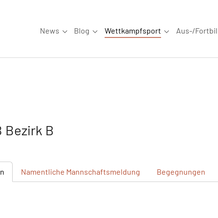
News
Blog
Wettkampfsport
Aus-/Fortbi
Submenu for "News"
Submenu for "Blog"
Submenu for "W
 Bezirk B
en
Namentliche
Mannschaftsmeldung
Begegnungen