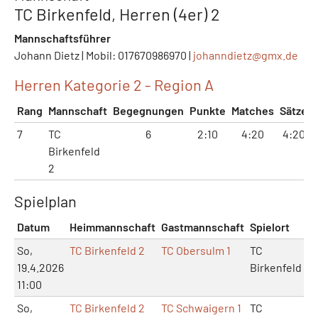
TC Birkenfeld, Herren (4er) 2
Mannschaftsführer
Johann Dietz | Mobil: 017670986970 |
johanndietz@
gmx.de
Herren Kategorie 2 - Region A
Rang
Mannschaft
Begegnungen
Punkte
Matches
Sätze
7
TC
6
2:10
4:20
4:20
Birkenfeld
2
Spielplan
Datum
Heimmannschaft
Gastmannschaft
Spielort
M
So,
TC Birkenfeld 2
TC Obersulm 1
TC
19.4.2026
Birkenfeld
11:00
So,
TC Birkenfeld 2
TC Schwaigern 1
TC