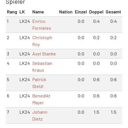
Spieler
Rang
LK
Name
Nation
Einzel
Doppel
Gesamt
1
LK24
Enrico
0:0
0:4
0:4
Fornieles
2
LK24
Christoph
0:0
0:2
0:2
Roy
3
LK24
Axel Stanke
0:0
0:0
0:0
4
LK24
Sebastian
0:0
0:0
0:0
Kraus
5
LK24
Patrick
0:0
0:6
0:6
Stelzl
6
LK24
Benedikt
0:0
0:6
0:6
Mayer
7
LK24
Johann
0:0
1:5
1:5
Dietz