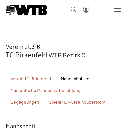
Skip to main navigation
Springe zum Seiteninhalt
Skip to page footer
Verein 20316
TC Birkenfeld
WTB Bezirk C
Verein
TC Birkenfeld
Mannschaften
Namentliche
Mannschaftsmeldung
Begegnungen
Spieler
LK-Vereinsübersicht
Mannschaft