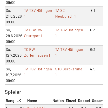
09:00
So,
TA TSV Höfingen
TA SC
8:1
16
21.6.2026
1
Neubulach 1
09:00
So,
TA ESV RW
TA TSV Höfingen
6:3
12
28.6.2026
Stuttgart 1
1
09:00
So,
TC BW
TA TSV Höfingen
6:3
13
12.7.2026
Zuffenhausen 1
1
09:00
So,
TA TSV Höfingen
STG Geroksruhe
4:5
9:
19.7.2026
1
1
09:00
Spieler
Rang
LK
Name
Nation
Einzel
Doppel
Gesamt