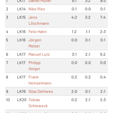
1
LK11
Daniel Müller
5:1
3:2
8:3
2
LK14
Niko Ries
0:1
0:0
0:1
3
LK15
Jens
4:2
3:2
7:4
Löschmann
4
LK16
Felix Hahn
1:2
1:1
2:3
5
LK16
Jürgen
0:0
0:1
0:1
Melzer
6
LK17
Manuel Lutz
3:1
2:1
5:2
7
LK17
Philipp
0:0
0:0
0:0
Geiger
8
LK17
Frank
0:2
0:2
0:4
Heinzelmann
9
LK19
Silas Dehlwes
2:0
0:1
2:1
10
LK20
Tobias
0:2
2:1
2:3
Schleweck