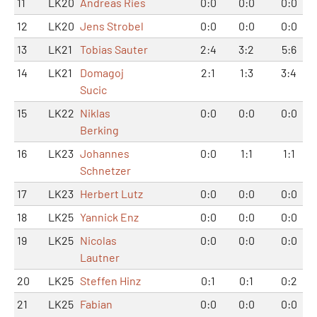
11
LK20
Andreas Ries
0:0
0:0
0:0
12
LK20
Jens Strobel
0:0
0:0
0:0
13
LK21
Tobias Sauter
2:4
3:2
5:6
14
LK21
Domagoj
2:1
1:3
3:4
Sucic
15
LK22
Niklas
0:0
0:0
0:0
Berking
16
LK23
Johannes
0:0
1:1
1:1
Schnetzer
17
LK23
Herbert Lutz
0:0
0:0
0:0
18
LK25
Yannick Enz
0:0
0:0
0:0
19
LK25
Nicolas
0:0
0:0
0:0
Lautner
20
LK25
Steffen Hinz
0:1
0:1
0:2
21
LK25
Fabian
0:0
0:0
0:0