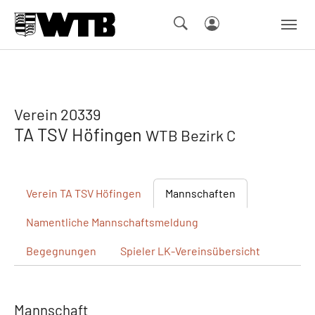
Skip to main navigation
Springe zum Seiteninhalt
Skip to page footer
Verein 20339
TA TSV Höfingen
WTB Bezirk C
Verein
TA TSV Höfingen
Mannschaften
Namentliche
Mannschaftsmeldung
Begegnungen
Spieler
LK-Vereinsübersicht
Mannschaft