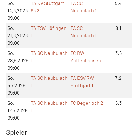
So,
TA KV Stuttgart
TA SC
5:4
10:
14.6.2026
95 2
Neubulach 1
09:00
So,
TA TSV Höfingen
TA SC
8:1
16
21.6.2026
1
Neubulach 1
09:00
So,
TA SC Neubulach
TC BW
3:6
8:
28.6.2026
1
Zuffenhausen 1
09:00
So,
TA SC Neubulach
TA ESV RW
7:2
14
5.7.2026
1
Stuttgart 1
09:00
So,
TA SC Neubulach
TC Degerloch 2
6:3
14
12.7.2026
1
09:00
Spieler