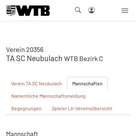
Skip to main navigation
Springe zum Seiteninhalt
Skip to page footer
Verein 20356
TA SC Neubulach
WTB Bezirk C
Verein
TA SC Neubulach
Mannschaften
Namentliche
Mannschaftsmeldung
Begegnungen
Spieler
LK-Vereinsübersicht
Mannschaft