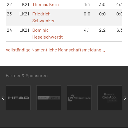
22
LK21
Thomas Kern
1:3
3:0
4:3
23
LK21
Friedrich
0:0
0:0
0:0
Schwenker
24
LK21
Dominic
4:1
2:2
6:3
Heselschwerdt
Vollständige Namentliche Mannschaftsmeldung...
Partner & Sponsoren