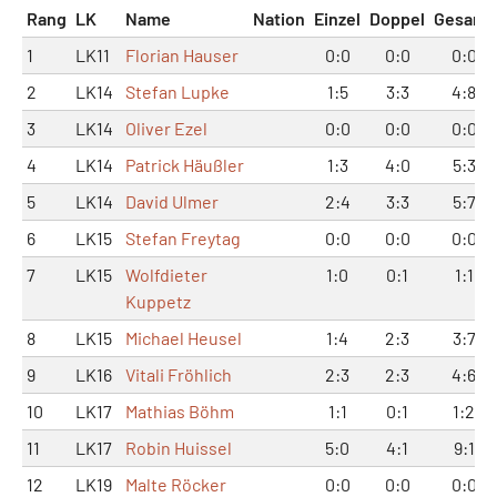
Rang
LK
Name
Nation
Einzel
Doppel
Gesamt
1
LK11
Florian Hauser
0:0
0:0
0:0
2
LK14
Stefan Lupke
1:5
3:3
4:8
3
LK14
Oliver Ezel
0:0
0:0
0:0
4
LK14
Patrick Häußler
1:3
4:0
5:3
5
LK14
David Ulmer
2:4
3:3
5:7
6
LK15
Stefan Freytag
0:0
0:0
0:0
7
LK15
Wolfdieter
1:0
0:1
1:1
Kuppetz
8
LK15
Michael Heusel
1:4
2:3
3:7
9
LK16
Vitali Fröhlich
2:3
2:3
4:6
10
LK17
Mathias Böhm
1:1
0:1
1:2
11
LK17
Robin Huissel
5:0
4:1
9:1
12
LK19
Malte Röcker
0:0
0:0
0:0