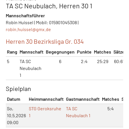
TA SC Neubulach, Herren 30 1
Mannschaftsführer
Robin Huissel | Mobil: 015901045308 |
robin.huissel@
gmx.de
Herren 30 Bezirksliga Gr. 034
Rang
Mannschaft
Begegnungen
Punkte
Matches
Sätze
5
TA SC
6
2:4
25:29
60:61
Neubulach
1
Spielplan
Datum
Heimmannschaft
Gastmannschaft
Matches
Sät
So,
STG Geroksruhe
TA SC
5:4
10
10.5.2026
1
Neubulach 1
09:00