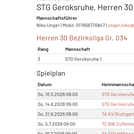
STG Geroksruhe, Herren 30
Mannschaftsführer
Niko Unger | Mobil: 017656770847 |
unger.niko@
Herren 30 Bezirksliga Gr. 034
Rang
Mannschaft
3
STG Geroksruhe 1
Spielplan
Datum
Heimmannscha
So, 10.5.2026 09:00
STG Geroksruhe
So, 14.6.2026 09:00
STG Geroksruhe
So, 21.6.2026 09:00
TA KV Stuttgart
So, 5.7.2026 09:00
TC BW Zuffenh
So, 19.7.2026 09:00
TA TSV Höfinge