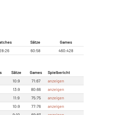
atches
Sätze
Games
28:26
60:58
460:428
s
Sätze
Games
Spielbericht
10:9
71:67
anzeigen
13:9
80:66
anzeigen
11:9
75:75
anzeigen
10:9
77:76
anzeigen
9:10
69:83
anzeigen