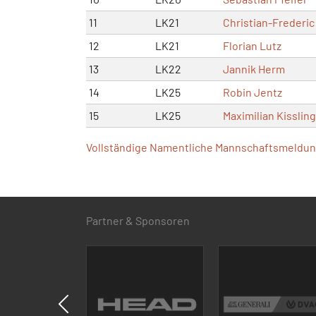
11
LK21
Christian-Frederic 
12
LK21
Florian Lutz
13
LK22
Jannik Herm
14
LK25
Robin Jentz
15
LK25
Maximilian Kissling
Vollständige Namentliche Mannschaftsmeldung
Partner & Sponsoren