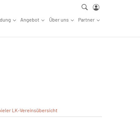
ldung
Angebot
Über uns
Partner
ettkampfsport"
Submenu for "Aus-/Fortbildung"
Submenu for "Angebot"
Submenu for "Über uns"
Submenu for "Partn
pieler
LK-Vereinsübersicht