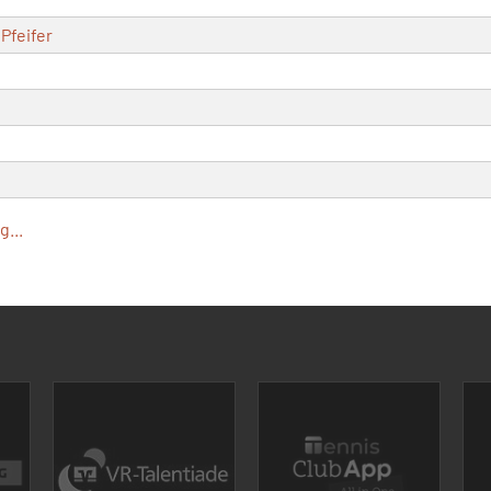
Pfeifer
...