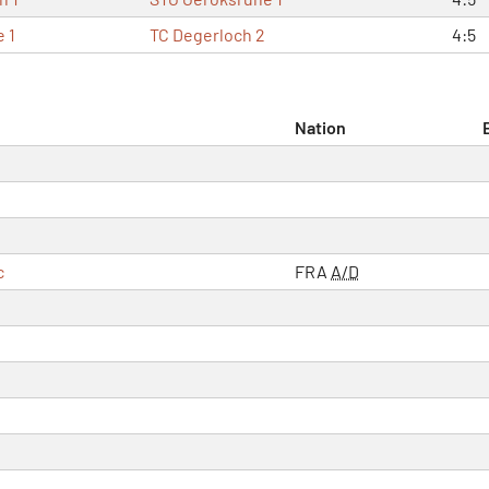
 1
TC Degerloch 2
4:5
Nation
c
FRA
A/D