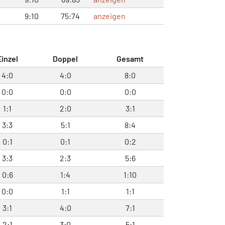
9:10
75:74
anzeigen
Einzel
Doppel
Gesamt
4:0
4:0
8:0
0:0
0:0
0:0
1:1
2:0
3:1
3:3
5:1
8:4
0:1
0:1
0:2
3:3
2:3
5:6
0:6
1:4
1:10
0:0
1:1
1:1
3:1
4:0
7:1
2:1
3:0
5:1