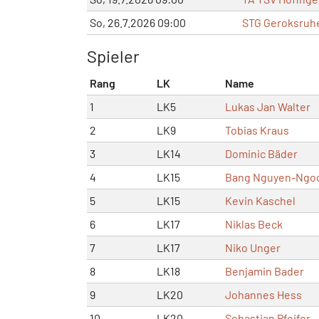
So, 26.7.2026 09:00
STG Geroksruhe
Spieler
Rang
LK
Name
1
LK5
Lukas Jan Walter
2
LK9
Tobias Kraus
3
LK14
Dominic Bäder
4
LK15
Bang Nguyen-Ngo
5
LK15
Kevin Kaschel
6
LK17
Niklas Beck
7
LK17
Niko Unger
8
LK18
Benjamin Bader
9
LK20
Johannes Hess
10
LK20
Sebastian Pfeifer