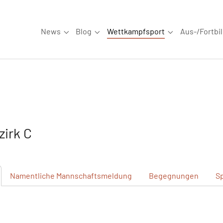
News
Blog
Wettkampfsport
Aus-/Fortbi
Submenu for "News"
Submenu for "Blog"
Submenu for "W
irk C
Namentliche
Mannschaftsmeldung
Begegnungen
S