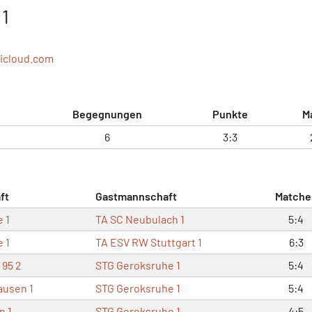
 1
icloud.com
Begegnungen
Punkte
M
6
3:3
ft
Gastmannschaft
Matche
 1
TA SC Neubulach 1
5:4
 1
TA ESV RW Stuttgart 1
6:3
 95 2
STG Geroksruhe 1
5:4
ausen 1
STG Geroksruhe 1
5:4
n 1
STG Geroksruhe 1
4:5