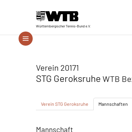
Skip to main navigation
Springe zum Seiteninhalt
Skip to page footer
Württembergischer Tennis-Bund e.V.
Verein 20171
STG Geroksruhe
WTB Bez
Verein
STG Geroksruhe
Mannschaften
Mannschaft