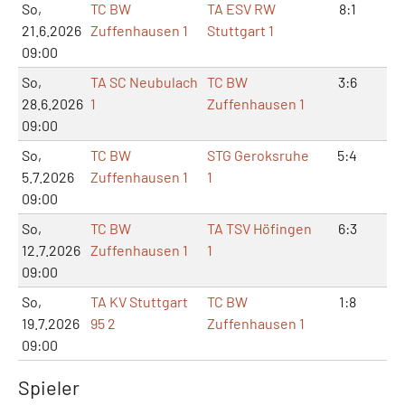
So,
TC BW
TA ESV RW
8:1
17
21.6.2026
Zuffenhausen 1
Stuttgart 1
09:00
So,
TA SC Neubulach
TC BW
3:6
8:
28.6.2026
1
Zuffenhausen 1
09:00
So,
TC BW
STG Geroksruhe
5:4
10
5.7.2026
Zuffenhausen 1
1
09:00
So,
TC BW
TA TSV Höfingen
6:3
13
12.7.2026
Zuffenhausen 1
1
09:00
So,
TA KV Stuttgart
TC BW
1:8
2:
19.7.2026
95 2
Zuffenhausen 1
09:00
Spieler