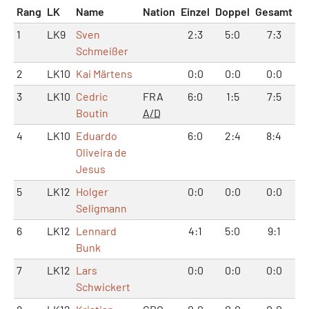
Rang
LK
Name
Nation
Einzel
Doppel
Gesamt
1
LK9
Sven
2:3
5:0
7:3
Schmeißer
2
LK10
Kai Märtens
0:0
0:0
0:0
3
LK10
Cedric
FRA
6:0
1:5
7:5
Boutin
A/D
4
LK10
Eduardo
6:0
2:4
8:4
Oliveira de
Jesus
5
LK12
Holger
0:0
0:0
0:0
Seligmann
6
LK12
Lennard
4:1
5:0
9:1
Bunk
7
LK12
Lars
0:0
0:0
0:0
Schwickert