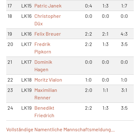
17
LK15
Patric Janek
0:4
1:3
1:7
18
LK16
Christopher
0:0
0:0
0:0
Düx
19
LK16
Felix Breuer
2:2
2:1
4:3
20
LK17
Fredrik
2:2
1:3
3:5
Pipkorn
21
LK17
Dominik
0:0
0:0
0:0
Hagen
22
LK18
Moritz Vialon
1:0
0:0
1:0
23
LK19
Maximilian
2:0
1:1
3:1
Renner
24
LK19
Benedikt
2:2
1:3
3:5
Friedrich
Vollständige Namentliche Mannschaftsmeldung...