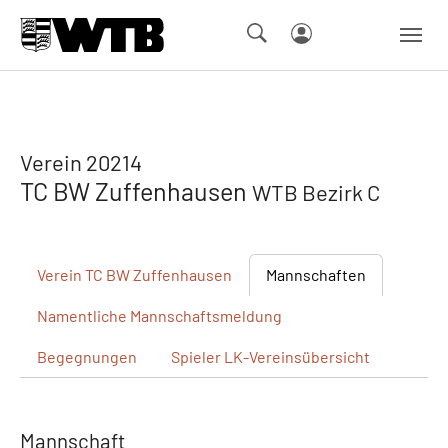
Skip to main navigation
Springe zum Seiteninhalt
Skip to page footer
Verein 20214
TC BW Zuffenhausen
WTB Bezirk C
Verein
TC BW Zuffenhausen
Mannschaften
Namentliche
Mannschaftsmeldung
Begegnungen
Spieler
LK-Vereinsübersicht
Mannschaft