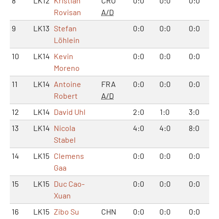
8
LK12
Kristian
CRO
0:0
0:0
0:0
Rovisan
A/D
9
LK13
Stefan
0:0
0:0
0:0
Löhlein
10
LK14
Kevin
0:0
0:0
0:0
Moreno
11
LK14
Antoine
FRA
0:0
0:0
0:0
Robert
A/D
12
LK14
David Uhl
2:0
1:0
3:0
13
LK14
Nicola
4:0
4:0
8:0
Stabel
14
LK15
Clemens
0:0
0:0
0:0
Gaa
15
LK15
Duc Cao-
0:0
0:0
0:0
Xuan
16
LK15
Zibo Su
CHN
0:0
0:0
0:0