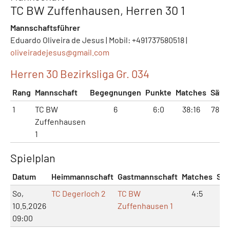
TC BW Zuffenhausen, Herren 30 1
Mannschaftsführer
Eduardo Oliveira de Jesus | Mobil: +491737580518 |
oliveiradejesus@
gmail.com
Herren 30 Bezirksliga Gr. 034
Rang
Mannschaft
Begegnungen
Punkte
Matches
Sätz
1
TC BW
6
6:0
38:16
78:36
Zuffenhausen
1
Spielplan
Datum
Heimmannschaft
Gastmannschaft
Matches
Sät
So,
TC Degerloch 2
TC BW
4:5
9:
10.5.2026
Zuffenhausen 1
09:00