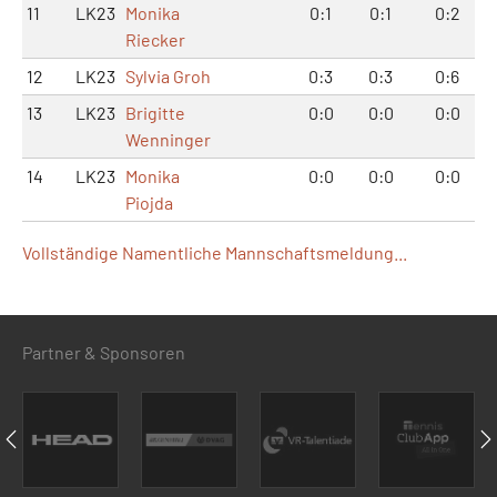
11
LK23
Monika
0:1
0:1
0:2
Riecker
12
LK23
Sylvia Groh
0:3
0:3
0:6
13
LK23
Brigitte
0:0
0:0
0:0
Wenninger
14
LK23
Monika
0:0
0:0
0:0
Piojda
Vollständige Namentliche Mannschaftsmeldung...
Partner & Sponsoren