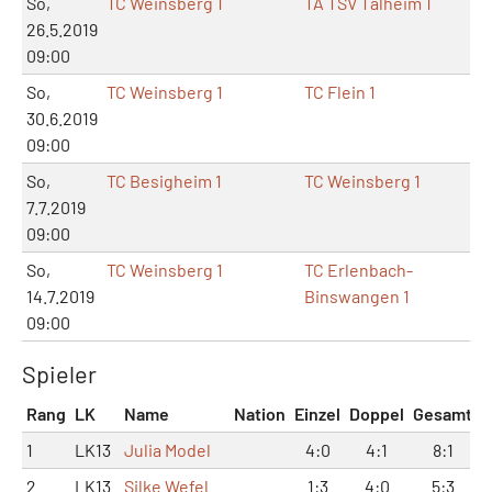
So,
TC Weinsberg 1
TA TSV Talheim 1
26.5.2019
09:00
So,
TC Weinsberg 1
TC Flein 1
30.6.2019
09:00
So,
TC Besigheim 1
TC Weinsberg 1
7.7.2019
09:00
So,
TC Weinsberg 1
TC Erlenbach-
14.7.2019
Binswangen 1
09:00
Spieler
Rang
LK
Name
Nation
Einzel
Doppel
Gesamt
1
LK13
Julia Model
4:0
4:1
8:1
2
LK13
Silke Wefel
1:3
4:0
5:3