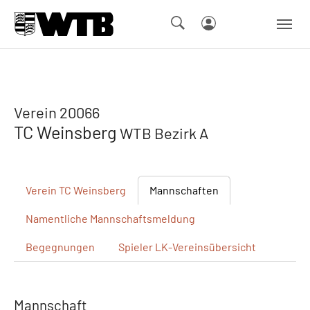
Skip to main navigation
Springe zum Seiteninhalt
Skip to page footer
Verein 20066
TC Weinsberg
WTB Bezirk A
Verein
TC Weinsberg
Mannschaften
Namentliche
Mannschaftsmeldung
Begegnungen
Spieler
LK-Vereinsübersicht
Mannschaft