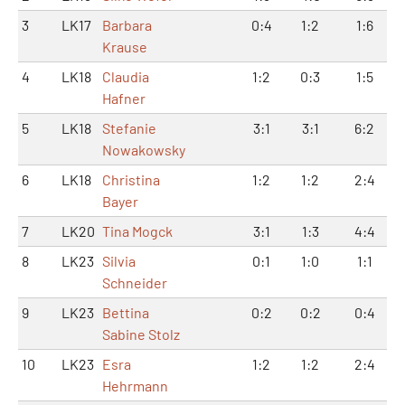
3
LK17
Barbara
0:4
1:2
1:6
Krause
4
LK18
Claudia
1:2
0:3
1:5
Hafner
5
LK18
Stefanie
3:1
3:1
6:2
Nowakowsky
6
LK18
Christina
1:2
1:2
2:4
Bayer
7
LK20
Tina Mogck
3:1
1:3
4:4
8
LK23
Silvia
0:1
1:0
1:1
Schneider
9
LK23
Bettina
0:2
0:2
0:4
Sabine Stolz
10
LK23
Esra
1:2
1:2
2:4
Hehrmann