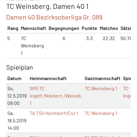
TC Weinsberg, Damen 40 1
Damen 40 Bezirksoberliga Gr. 089
Rang
Mannschaft
Begegnungen
Punkte
Matches
Sätze
5
TC
6
3:3
22:32
50:70
Weinsberg
1
Spielplan
Datum
Heimmannschaft
Gastmannschaft
Spielo
So,
SPG TC
TC Weinsberg 1
TC
12.5.2019
Ingelf./Niedern./Weissb.
Ingelf
09:00
1
Sa,
TA TSV Hochdorf/Enz 1
TC Weinsberg 1
18.5.2019
14:00