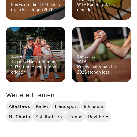
Das waren die CTS Ladies
WTB Kader Update aus
Open Hechingen 2026
dem Juli
Jugend
Spielbetrieb
Tag des Mädchentennis
WTB-
2026: Gemeinsam Tennis
Mannschaftsmeister
erleben
2026 stehen fest
Weitere Themen
Alle News
Kader
Trendsport
Inklusion
N!-Charta
Spielbetrieb
Presse
Bezirke