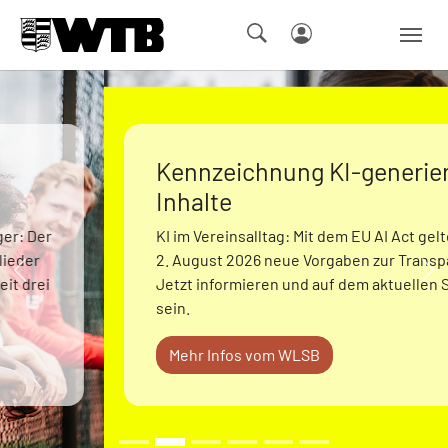
Skip to main navigation
Springe zum Seiteninhalt
Skip to page footer
Kennzeichnung KI-generierter
Inhalte
KI im Vereinsalltag: Mit dem EU AI Act gelten seit
2. August 2026 neue Vorgaben zur Transparenz.
Zurück
We
Jetzt informieren und auf dem aktuellen Stand
sein.
Mehr Infos vom WLSB