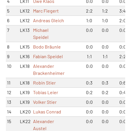
4
LK11
Uwe Klaos
0:0
0:0
0:0
5
LK12
Marc Fiegert
2:2
1:2
3:4
6
LK12
Andreas Gleich
1:0
1:0
2:0
7
LK13
Michael
0:0
0:0
0:0
Speidel
8
LK15
Bodo Bräunle
0:0
0:0
0:0
9
LK16
Fabian Speidel
1:1
1:1
2:2
10
LK18
Alexander
0:0
0:0
0:0
Brackenheimer
11
LK18
Robin Stier
0:3
0:3
0:6
12
LK19
Tobias Leier
0:2
0:2
0:4
13
LK19
Volker Stier
0:0
0:0
0:0
14
LK20
Lukas Conrad
0:0
0:0
0:0
15
LK22
Alexander
0:0
0:0
0:0
Austel