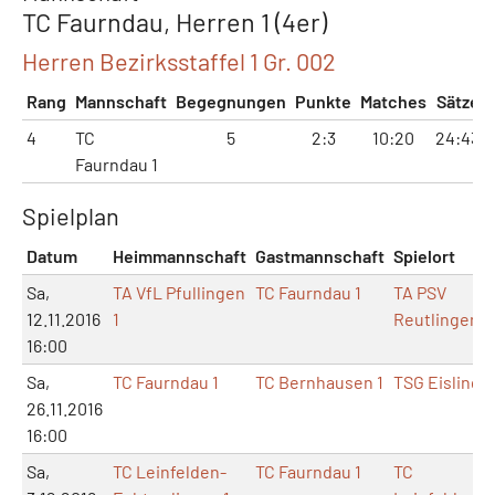
TC Faurndau, Herren 1 (4er)
Herren Bezirksstaffel 1 Gr. 002
Rang
Mannschaft
Begegnungen
Punkte
Matches
Sätze
4
TC
5
2:3
10:20
24:43
Faurndau 1
Spielplan
Datum
Heimmannschaft
Gastmannschaft
Spielort
Sa,
TA VfL Pfullingen
TC Faurndau 1
TA PSV
12.11.2016
1
Reutlingen
16:00
Sa,
TC Faurndau 1
TC Bernhausen 1
TSG Eislinge
26.11.2016
16:00
Sa,
TC Leinfelden-
TC Faurndau 1
TC