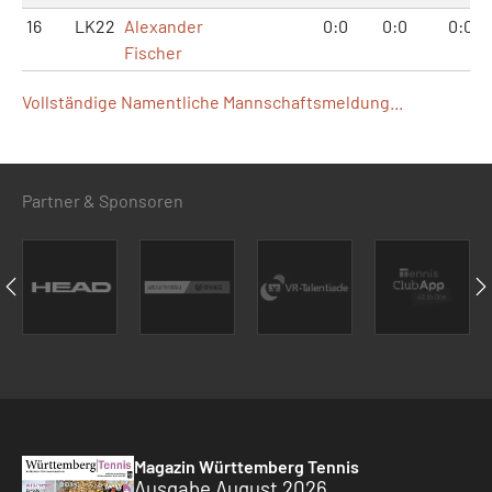
16
LK22
Alexander
0:0
0:0
0:0
Fischer
Vollständige Namentliche Mannschaftsmeldung...
Partner & Sponsoren
Magazin Württemberg Tennis
Ausgabe August 2026