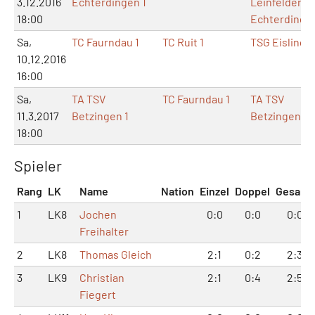
3.12.2016
Echterdingen 1
Leinfelden-
18:00
Echterdinge
Sa,
TC Faurndau 1
TC Ruit 1
TSG Eislinge
10.12.2016
16:00
Sa,
TA TSV
TC Faurndau 1
TA TSV
11.3.2017
Betzingen 1
Betzingen
18:00
Spieler
Rang
LK
Name
Nation
Einzel
Doppel
Gesamt
1
LK8
Jochen
0:0
0:0
0:0
Freihalter
2
LK8
Thomas Gleich
2:1
0:2
2:3
3
LK9
Christian
2:1
0:4
2:5
Fiegert