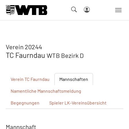
Skip to main navigation
Springe zum Seiteninhalt
Skip to page footer
Verein 20244
TC Faurndau
WTB Bezirk D
Verein
TC Faurndau
Mannschaften
Namentliche
Mannschaftsmeldung
Begegnungen
Spieler
LK-Vereinsübersicht
Mannschaft