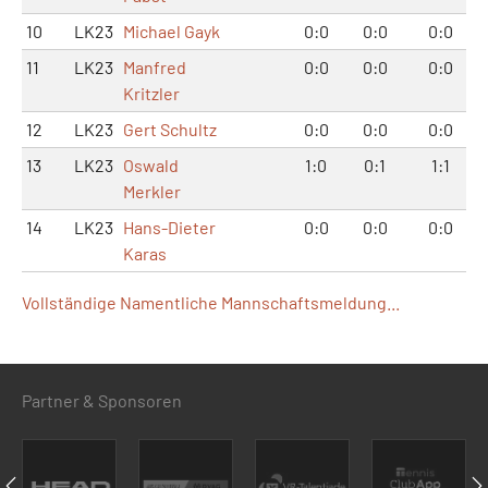
10
LK23
Michael Gayk
0:0
0:0
0:0
11
LK23
Manfred
0:0
0:0
0:0
Kritzler
12
LK23
Gert Schultz
0:0
0:0
0:0
13
LK23
Oswald
1:0
0:1
1:1
Merkler
14
LK23
Hans-Dieter
0:0
0:0
0:0
Karas
Vollständige Namentliche Mannschaftsmeldung...
Partner & Sponsoren