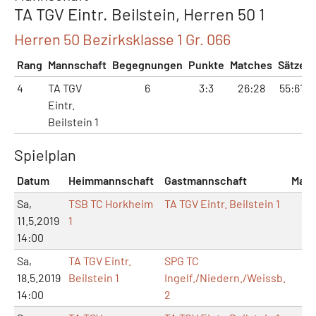
TA TGV Eintr. Beilstein, Herren 50 1
Herren 50 Bezirksklasse 1 Gr. 066
Rang
Mannschaft
Begegnungen
Punkte
Matches
Sätze
4
TA TGV
6
3:3
26:28
55:61
Eintr.
Beilstein 1
Spielplan
Datum
Heimmannschaft
Gastmannschaft
Matc
Sa,
TSB TC Horkheim
TA TGV Eintr. Beilstein 1
4:
11.5.2019
1
14:00
Sa,
TA TGV Eintr.
SPG TC
7:
18.5.2019
Beilstein 1
Ingelf./Niedern./Weissb.
14:00
2