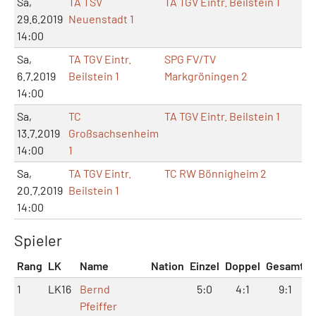
Sa,
TA TSV
TA TGV Eintr. Beilstein 1
5:
29.6.2019
Neuenstadt 1
14:00
Sa,
TA TGV Eintr.
SPG FV/TV
4:
6.7.2019
Beilstein 1
Markgröningen 2
14:00
Sa,
TC
TA TGV Eintr. Beilstein 1
9:
13.7.2019
Großsachsenheim
14:00
1
Sa,
TA TGV Eintr.
TC RW Bönnigheim 2
6:
20.7.2019
Beilstein 1
14:00
Spieler
Rang
LK
Name
Nation
Einzel
Doppel
Gesamt
1
LK16
Bernd
5:0
4:1
9:1
Pfeiffer