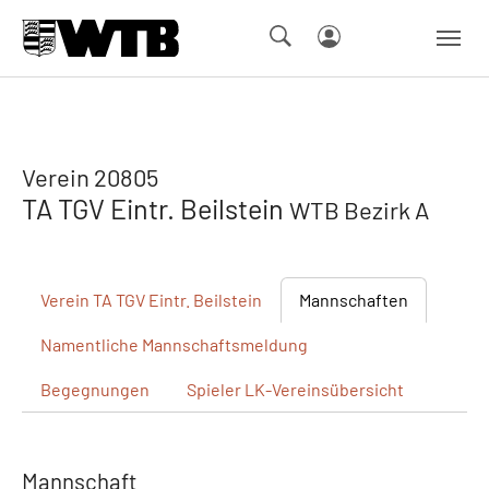
Skip to main navigation
Springe zum Seiteninhalt
Skip to page footer
Verein 20805
TA TGV Eintr. Beilstein
WTB Bezirk A
Verein
TA TGV Eintr. Beilstein
Mannschaften
Namentliche
Mannschaftsmeldung
Begegnungen
Spieler
LK-Vereinsübersicht
Mannschaft