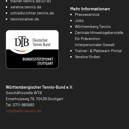
trainer.tennis.de (DTB)
vereine.tennis.de
Mehr Informationen
schiedsrichter.tennis.de
Presseservice
tennistrainer.de
Jobs
Württemberg Tennis
Zentrale Hinweisgeberstelle
für Prävention
interpersonaler Gewalt
Trainer- & Platzwart-Portal
Vereine finden
Württembergischer Tennis-Bund e.V.
Geschäftsstelle WTB
Emerholzweg 79, 70439 Stuttgart
Tel.
0711-980680
info@
wtb-tennis.de